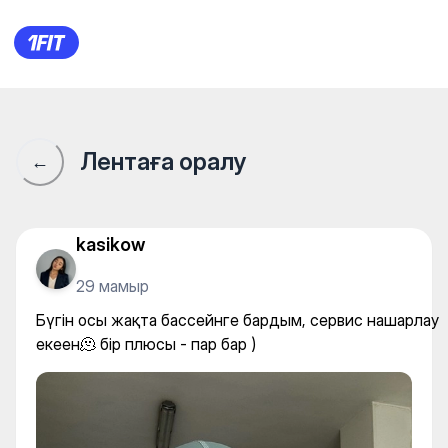
Спортивный клуб академии с
Лентаға оралу
←
kasikow
29 мамыр
Бүгін осы жақта бассейнге бардым, сервис нашарлау
екеен🫠 бір плюсы - пар бар )