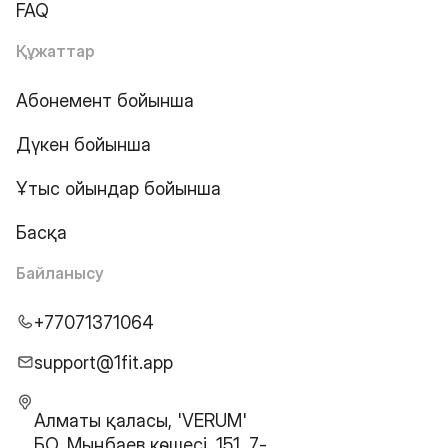
FAQ
Құжаттар
Абонемент бойынша
Дүкен бойынша
Ұтыс ойындар бойынша
Басқа
Байланысу
+77071371064
support@1fit.app
Алматы қаласы, 'VERUM'
БО, Мыңбаев көшесі, 151, 7-