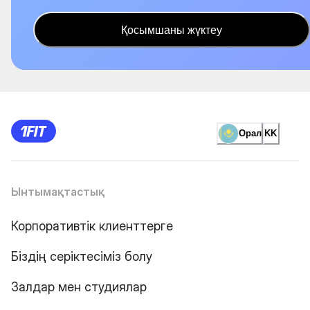
Қосымшаны жүктеу
Орал
KK
Ынтымақтастық
Корпоративтік клиенттерге
Біздің серіктесіміз болу
Залдар мен студиялар