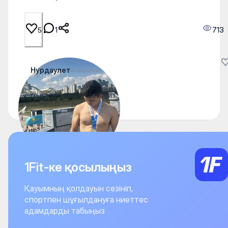
1
713
5
Нурдаулет
4 маусым
го на пейтпол через 1фит
1Fit-ке қосылыңыз
Қауымның қолдауын сезініп,
спортпен шұғылдануға ниеттес
адамдарды табыңыз