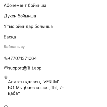
Абонемент бойынша
Дүкен бойынша
Ұтыс ойындар бойынша
Басқа
Байланысу
+77071371064
support@1fit.app
Алматы қаласы, 'VERUM'
БО, Мыңбаев көшесі, 151, 7-
қабат