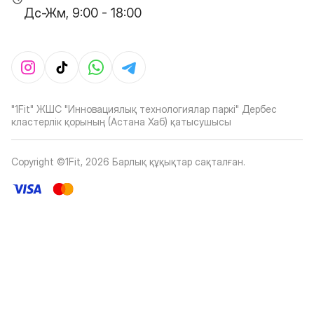
Дс-Жм, 9:00 - 18:00
"1Fit" ЖШС "Инновациялық технологиялар паркі" Дербес
кластерлік қорының (Астана Хаб) қатысушысы
Copyright ©1Fit,
2026
Барлық құқықтар сақталған
.