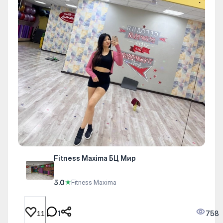
Fitness Maxima БЦ Мир
5.0
★
Fitness Maxima
1
758
11