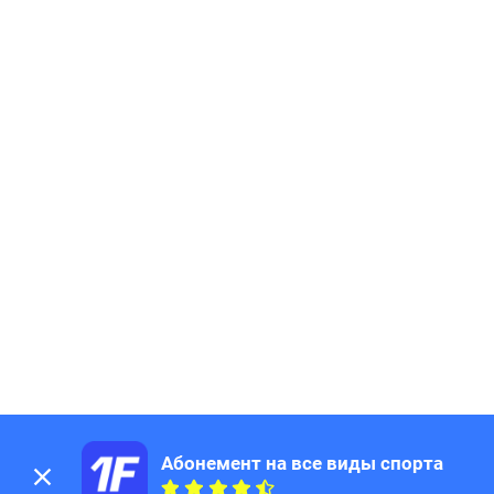
Абонемент на все виды спорта