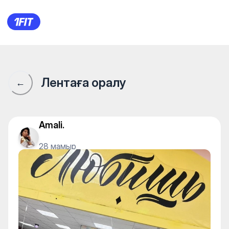
Fitness Maxima БЦ Мир — Yo
Лентаға оралу
←
Amali.
28 мамыр