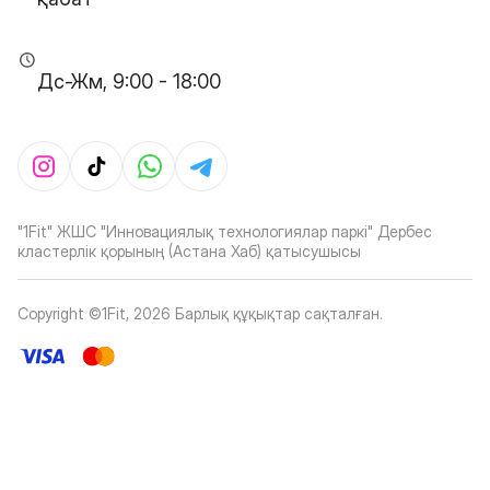
Дс-Жм, 9:00 - 18:00
"1Fit" ЖШС "Инновациялық технологиялар паркі" Дербес
кластерлік қорының (Астана Хаб) қатысушысы
Copyright ©1Fit,
2026
Барлық құқықтар сақталған
.