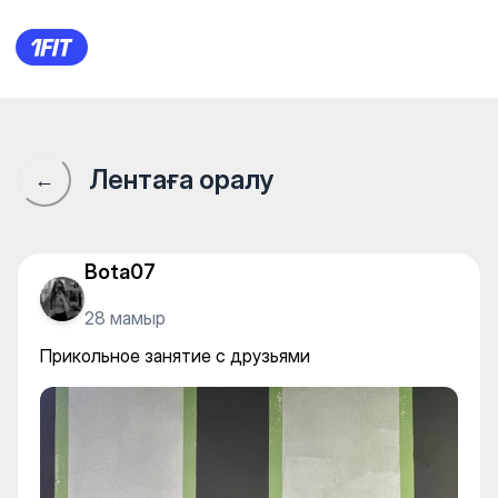
Play Ball игровой клуб — Tenn
Лентаға оралу
←
Bota07
28 мамыр
Прикольное занятие с друзьями