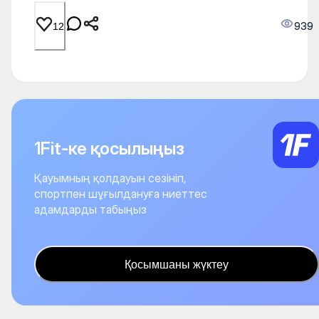
939
12
1Fit-ке қосылыңыз
Қауымның қолдауын сезініп,
спортпен шұғылдануға ниеттес
адамдарды табыңыз
Қосымшаны жүктеу