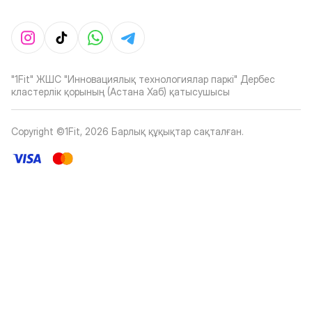
"1Fit" ЖШС "Инновациялық технологиялар паркі" Дербес
кластерлік қорының (Астана Хаб) қатысушысы
Copyright ©1Fit,
2026
Барлық құқықтар сақталған
.