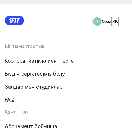
Орал
KK
Ынтымақтастық
Корпоративтік клиенттерге
Біздің серіктесіміз болу
Залдар мен студиялар
FAQ
Құжаттар
Абонемент бойынша