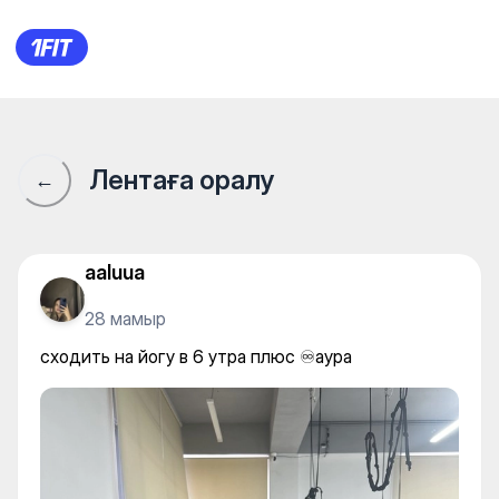
Студия йоги и фитнеса «Atm
Лентаға оралу
←
aaluua
28 мамыр
сходить на йогу в 6 утра плюс ♾️аура