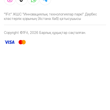
"1Fit" ЖШС "Инновациялық технологиялар паркі" Дербес
кластерлік қорының (Астана Хаб) қатысушысы
Copyright ©1Fit,
2026
Барлық құқықтар сақталған
.