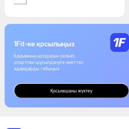
1Fit-ке қосылыңыз
Қауымның қолдауын сезініп,
спортпен шұғылдануға ниеттес
адамдарды табыңыз
Қосымшаны жүктеу