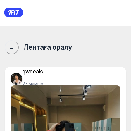
Тренажерный зал IRONHOUSE.
Лентаға оралу
←
qweeals
27 мамыр