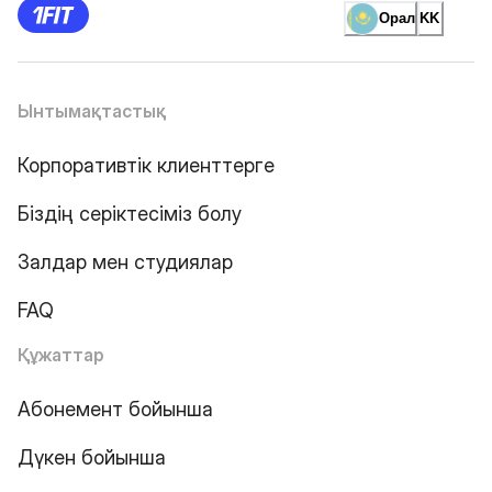
Орал
KK
Ынтымақтастық
Корпоративтік клиенттерге
Біздің серіктесіміз болу
Залдар мен студиялар
FAQ
Құжаттар
Абонемент бойынша
Дүкен бойынша