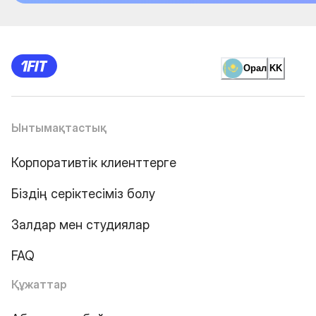
Орал
KK
Ынтымақтастық
Корпоративтік клиенттерге
Біздің серіктесіміз болу
Залдар мен студиялар
FAQ
Құжаттар