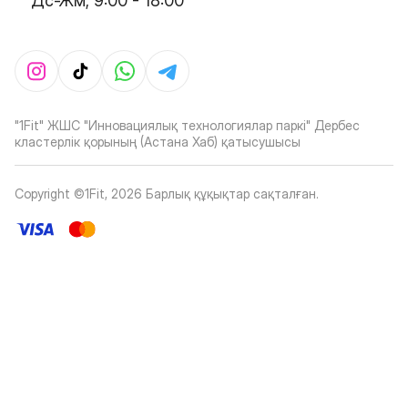
Дс-Жм, 9:00 - 18:00
"1Fit" ЖШС "Инновациялық технологиялар паркі" Дербес
кластерлік қорының (Астана Хаб) қатысушысы
Copyright ©1Fit,
2026
Барлық құқықтар сақталған
.