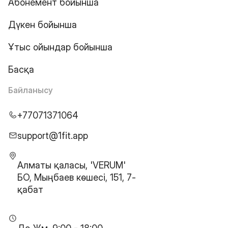
Абонемент бойынша
Дүкен бойынша
Ұтыс ойындар бойынша
Басқа
Байланысу
+77071371064
support@1fit.app
Алматы қаласы, 'VERUM'
БО, Мыңбаев көшесі, 151, 7-
қабат