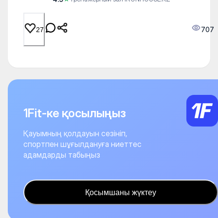
707
27
1Fit-ке қосылыңыз
Қауымның қолдауын сезініп,
спортпен шұғылдануға ниеттес
адамдарды табыңыз
Қосымшаны жүктеу