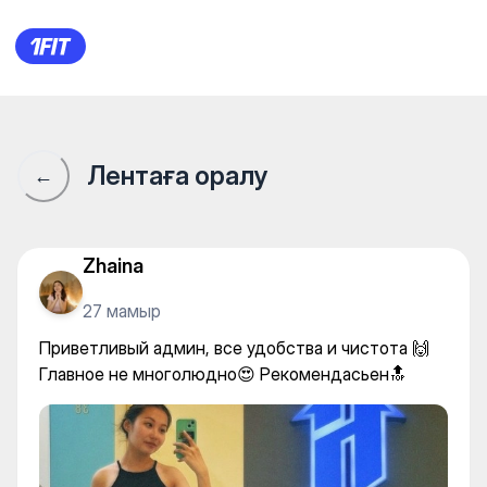
Тренажерный зал IRONHOUSE.
Лентаға оралу
←
Zhaina
27 мамыр
Приветливый админ, все удобства и чистота 🙌
Главное не многолюдно😍 Рекомендасьен🔝