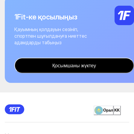
1Fit-ке қосылыңыз
Қауымның қолдауын сезініп,
спортпен шұғылдануға ниеттес
адамдарды табыңыз
Қосымшаны жүктеу
Орал
KK