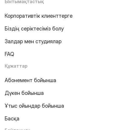
Ынтымақтастық
Корпоративтік клиенттерге
Біздің серіктесіміз болу
Залдар мен студиялар
FAQ
Құжаттар
Абонемент бойынша
Дүкен бойынша
Ұтыс ойындар бойынша
Басқа