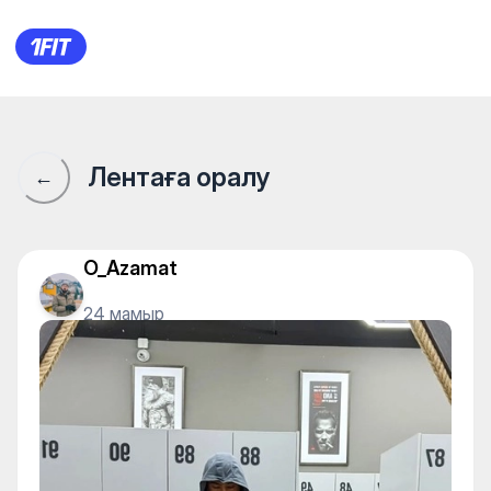
1Fit қауымдастығы · 1Fit
Лентаға оралу
←
O_Azamat
24 мамыр