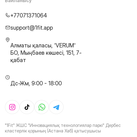
Байланысу
+77071371064
support@1fit.app
Алматы қаласы, 'VERUM'
БО, Мыңбаев көшесі, 151, 7-
қабат
Дс-Жм, 9:00 - 18:00
"1Fit" ЖШС "Инновациялық технологиялар паркі" Дербес
кластерлік қорының (Астана Хаб) қатысушысы