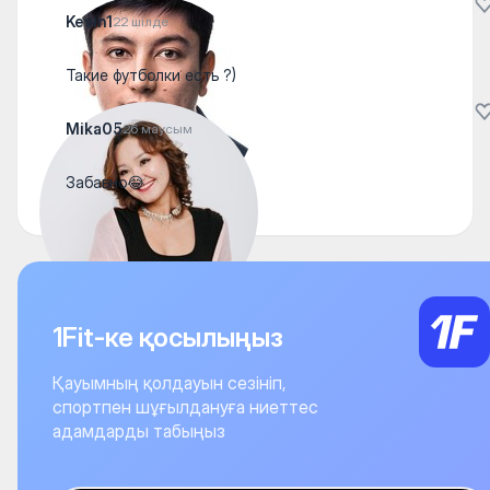
Kevin1
22 шілде
Такие футболки есть ?)
Mika05
26 маусым
Забавно😂
1Fit-ке қосылыңыз
Қауымның қолдауын сезініп,
спортпен шұғылдануға ниеттес
адамдарды табыңыз