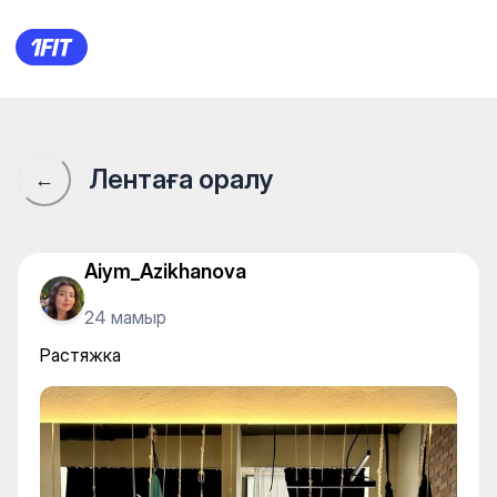
Растяжка
Лентаға оралу
←
Aiym_Azikhanova
24 мамыр
Растяжка