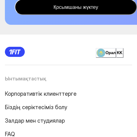
Қосымшаны жүктеу
Орал
KK
Ынтымақтастық
Корпоративтік клиенттерге
Біздің серіктесіміз болу
Залдар мен студиялар
FAQ