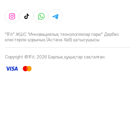
"1Fit" ЖШС "Инновациялық технологиялар паркі" Дербес
кластерлік қорының (Астана Хаб) қатысушысы
Copyright ©1Fit,
2026
Барлық құқықтар сақталған
.