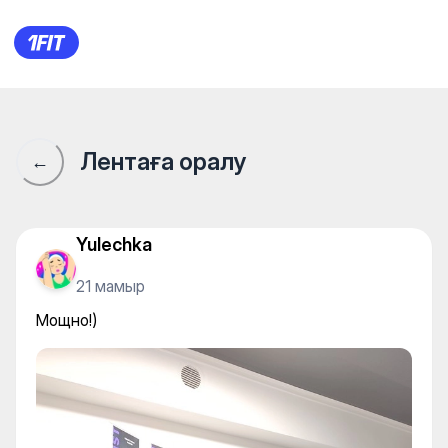
Студия растяжки Тлеумуканов
Лентаға оралу
←
Yulechka
21 мамыр
Мощно!)