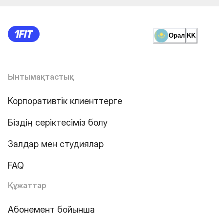
Орал
KK
Ынтымақтастық
Корпоративтік клиенттерге
Біздің серіктесіміз болу
Залдар мен студиялар
FAQ
Құжаттар
Абонемент бойынша