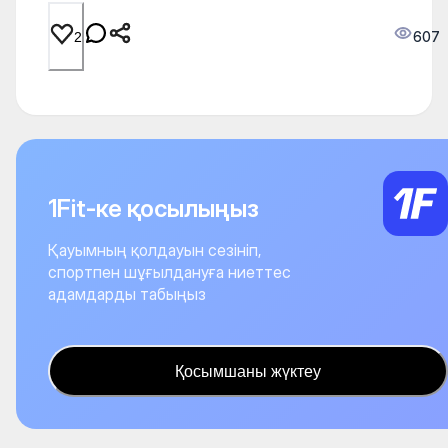
607
2
1Fit-ке қосылыңыз
Қауымның қолдауын сезініп,
спортпен шұғылдануға ниеттес
адамдарды табыңыз
Қосымшаны жүктеу