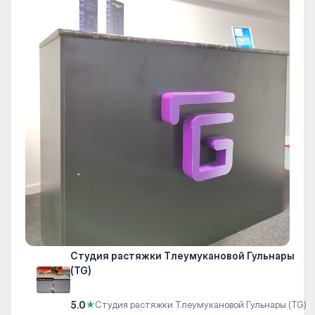
Студия растяжки Тлеумукановой Гульнары
(TG)
5.0
★
Студия растяжки Тлеумукановой Гульнары (TG)