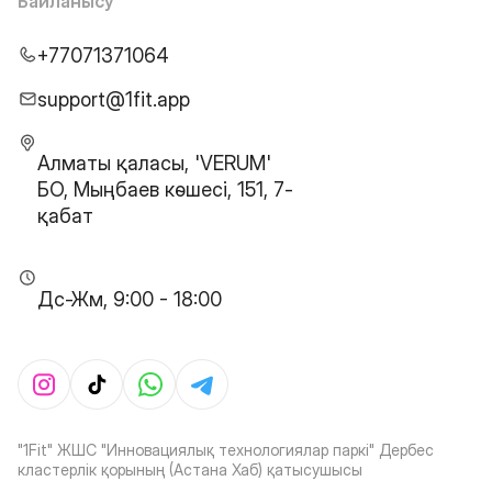
Байланысу
+77071371064
support@1fit.app
Алматы қаласы, 'VERUM'
БО, Мыңбаев көшесі, 151, 7-
қабат
Дс-Жм, 9:00 - 18:00
"1Fit" ЖШС "Инновациялық технологиялар паркі" Дербес
кластерлік қорының (Астана Хаб) қатысушысы