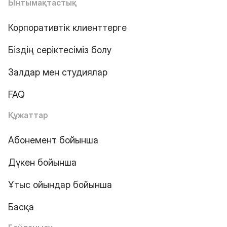
Ынтымақтастық
Корпоративтік клиенттерге
Біздің серіктесіміз болу
Залдар мен студиялар
FAQ
Құжаттар
Абонемент бойынша
Дүкен бойынша
Ұтыс ойындар бойынша
Басқа