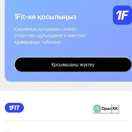
1Fit-ке қосылыңыз
Қауымның қолдауын сезініп,
спортпен шұғылдануға ниеттес
адамдарды табыңыз
Қосымшаны жүктеу
Орал
KK