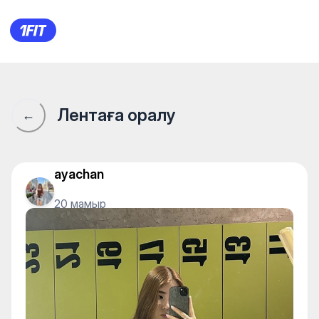
1Fit қауымдастығы · 1Fit
Лентаға оралу
←
ayachan
20 мамыр