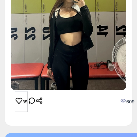
609
35