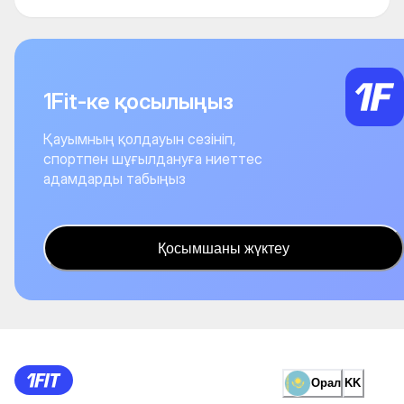
1Fit-ке қосылыңыз
Қауымның қолдауын сезініп,
спортпен шұғылдануға ниеттес
адамдарды табыңыз
Қосымшаны жүктеу
Орал
KK