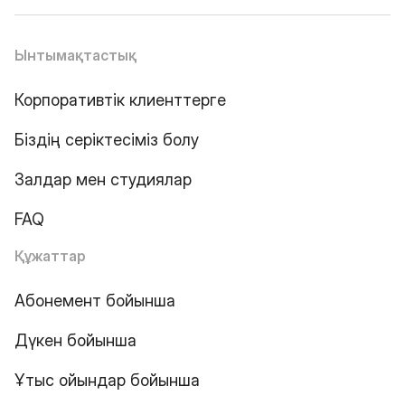
Ынтымақтастық
Корпоративтік клиенттерге
Біздің серіктесіміз болу
Залдар мен студиялар
FAQ
Құжаттар
Абонемент бойынша
Дүкен бойынша
Ұтыс ойындар бойынша