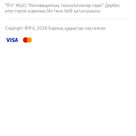
"1Fit" ЖШС "Инновациялық технологиялар паркі" Дербес
кластерлік қорының (Астана Хаб) қатысушысы
Copyright ©1Fit,
2026
Барлық құқықтар сақталған
.