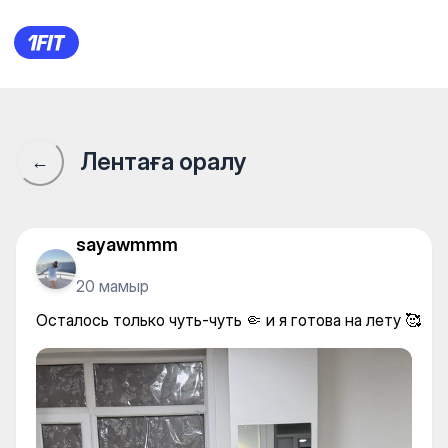
Осталось только чуть-чуть 🤏
Лентаға оралу
←
sayawmmm
20 мамыр
Осталось только чуть-чуть 🤏 и я готова на лету 🥰