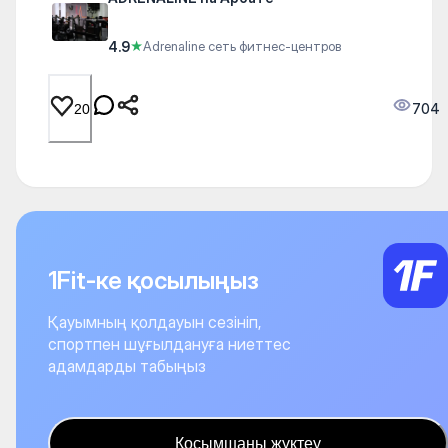
4.9
★
Adrenaline сеть фитнес-центров
704
20
1Fit-ке қосылыңыз
Қауымның қолдауын сезініп,
спортпен шұғылдануға ниеттес
адамдарды табыңыз
Қосымшаны жүктеу