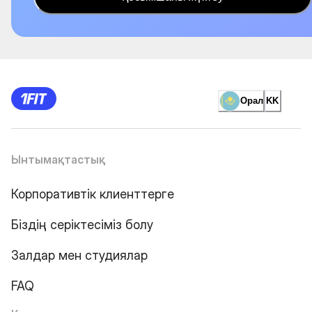
Орал
KK
Ынтымақтастық
Корпоративтік клиенттерге
Біздің серіктесіміз болу
Залдар мен студиялар
FAQ