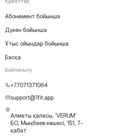
Құжаттар
Абонемент бойынша
Дүкен бойынша
Ұтыс ойындар бойынша
Басқа
Байланысу
+77071371064
support@1fit.app
Алматы қаласы, 'VERUM'
БО, Мыңбаев көшесі, 151, 7-
қабат