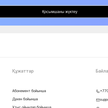
Қосымшаны жүктеу
Құжаттар
Байл
Абонемент бойынша
+77
Дүкен бойынша
supp
Ұтыс ойындар бойынша