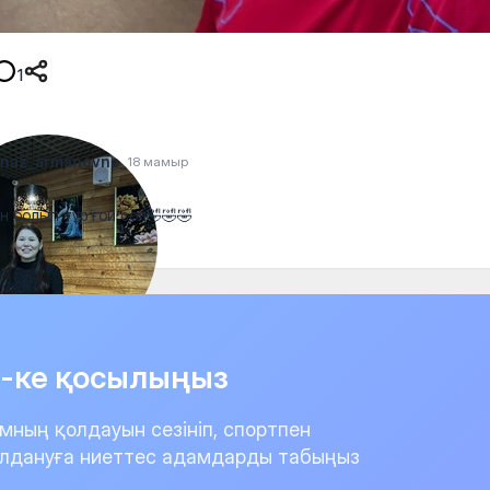
1
enaz_armanovna_
18 мамыр
н болып тұр ғой сол🤣🤣🤣
it-ке қосылыңыз
мның қолдауын сезініп, спортпен
лдануға ниеттес адамдарды табыңыз