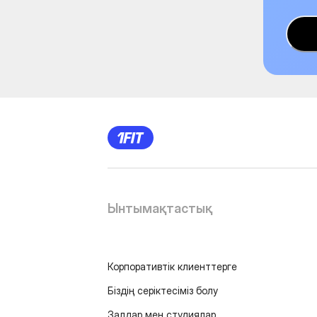
Ынтымақтастық
Корпоративтік клиенттерге
Біздің серіктесіміз болу
Залдар мен студиялар