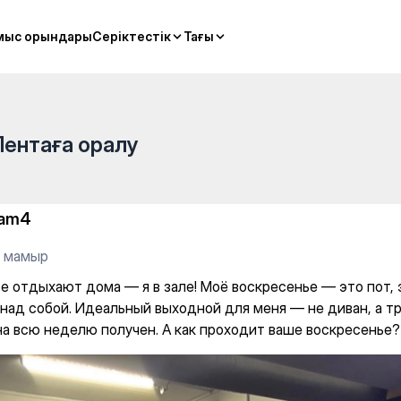
в зале! Моё воскресенье — эт
мыс орындары
мыс орындары
Серіктестік
Серіктестік
Тағы
Тағы
Лентаға оралу
am4
8 мамыр
се отдыхают дома — я в зале! Моё воскресенье — это пот, 
 над собой. Идеальный выходной для меня — не диван, а тр
на всю неделю получен. А как проходит ваше воскресенье?