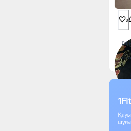
8
Erk
дива
1F
Қауы
шұғы