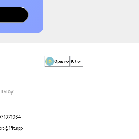
Орал
KK
анысу
071371064
ort@1fit.app