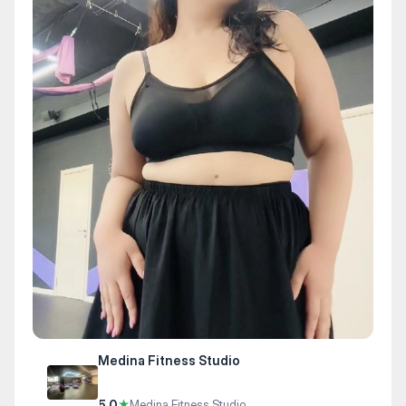
Medina Fitness Studio
5.0
★
Medina Fitness Studio