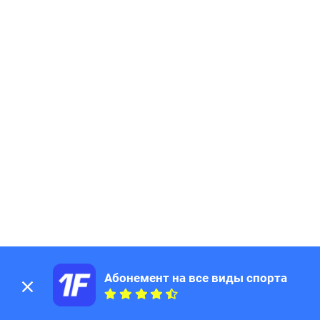
Абонемент на все виды спорта