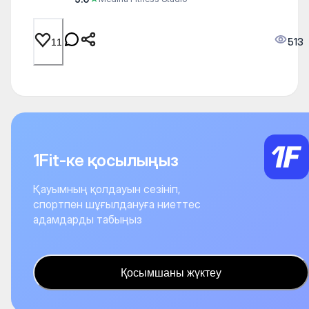
513
11
1Fit-ке қосылыңыз
Қауымның қолдауын сезініп,
спортпен шұғылдануға ниеттес
адамдарды табыңыз
Қосымшаны жүктеу