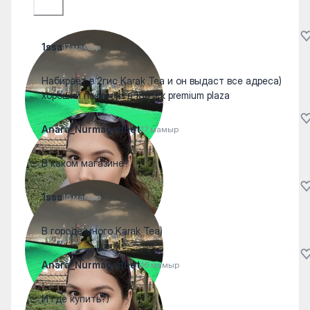
1ssa
17 мамыр
Набирает в 2гис Karak Tea и он выдаст все адреса)
хороший пока что в 18а жк premium plaza
Anara_Nurmaganbet
17 мамыр
В каком магазине?
1ssa
16 мамыр
В городе много Karak Tea)
Anara_Nurmaganbet
16 мамыр
И где купить?)