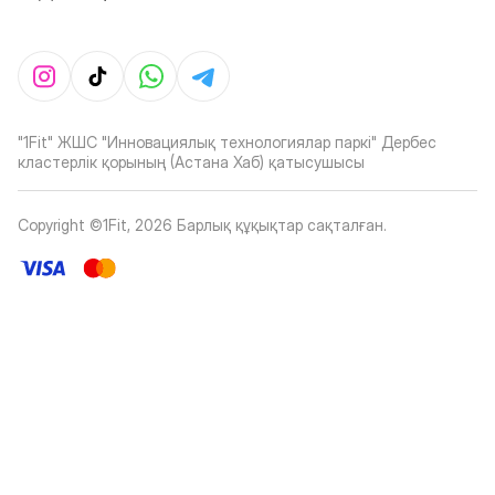
"1Fit" ЖШС "Инновациялық технологиялар паркі" Дербес
кластерлік қорының (Астана Хаб) қатысушысы
Copyright ©1Fit,
2026
Барлық құқықтар сақталған
.