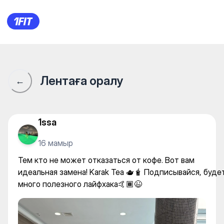
Тем кто не может отказаться
Лентаға оралу
←
1ssa
16 мамыр
Тем кто не может отказаться от кофе. Вот вам
идеальная замена! Karak Tea 🫖🧋 Подписывайся, буде
много полезного лайфхака🤙🏾😉