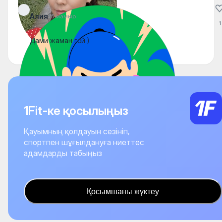
Алия
16 мамыр
1
Дами жаман гой )
1Fit-ке қосылыңыз
Қауымның қолдауын сезініп,
спортпен шұғылдануға ниеттес
адамдарды табыңыз
Қосымшаны жүктеу