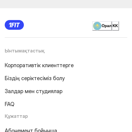
Орал
KK
Ынтымақтастық
Корпоративтік клиенттерге
Біздің серіктесіміз болу
Залдар мен студиялар
FAQ
Құжаттар
Абонемент бойынша