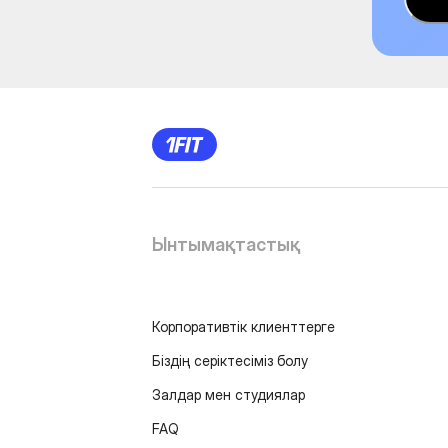
Ынтымақтастық
Корпоративтік клиенттерге
Біздің серіктесіміз болу
Залдар мен студиялар
FAQ