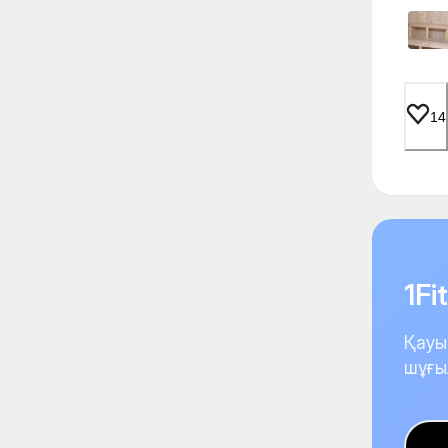
14
1F
Қауы
шұғы