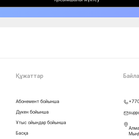
Құжаттар
Байл
Абонемент бойынша
+77
Дүкен бойынша
supp
Ұтыс ойындар бойынша
Алма
Басқа
Мыңб