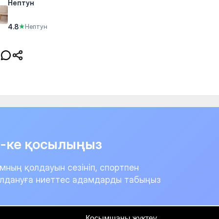
Нептун
4.8
★
Нептун
it-ке қосылыңыз
мның қолдауын сезініп, спортпен
лдануға ниеттес адамдарды табыңыз
Қосымшаны жүктеу