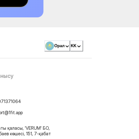
Орал
KK
анысу
071371064
ort@1fit.app
ты қаласы, 'VERUM' БО,
аев көшесі, 151, 7-қабат