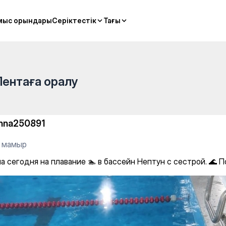
мыс орындары
мыс орындары
Серіктестік
Серіктестік
Тағы
Тағы
Лентаға оралу
nna250891
5 мамыр
 сегодня на плавание 🏊 в бассейн Нептун с сестрой. 🌊 П