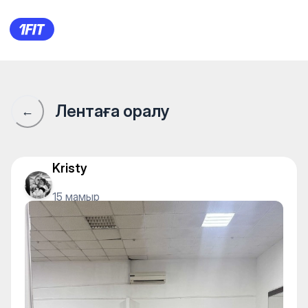
1Fit қауымдастығы · 1Fit
Лентаға оралу
←
Kristy
15 мамыр