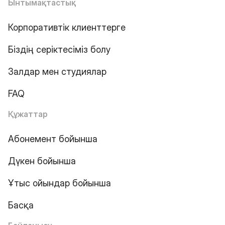
Ынтымақтастық
Корпоративтік клиенттерге
Біздің серіктесіміз болу
Залдар мен студиялар
FAQ
Құжаттар
Абонемент бойынша
Дүкен бойынша
Ұтыс ойындар бойынша
Басқа