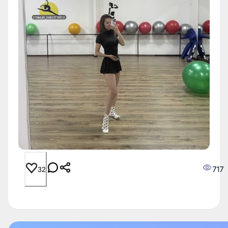
717
32