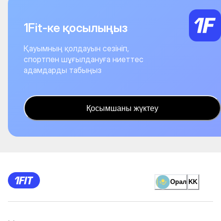
1Fit-ке қосылыңыз
Қауымның қолдауын сезініп,
спортпен шұғылдануға ниеттес
адамдарды табыңыз
Қосымшаны жүктеу
Орал
KK