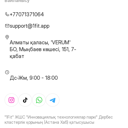
Байланысу
+77071371064
support@1fit.app
Алматы қаласы, 'VERUM'
БО, Мыңбаев көшесі, 151, 7-
қабат
Дс-Жм, 9:00 - 18:00
"1Fit" ЖШС "Инновациялық технологиялар паркі" Дербес
кластерлік қорының (Астана Хаб) қатысушысы