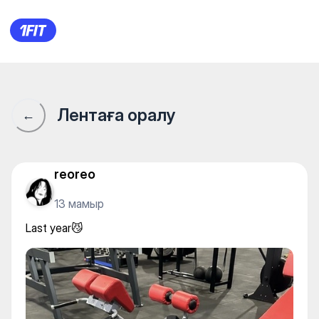
Last year😼
Лентаға оралу
←
reoreo
13 мамыр
Last year😼