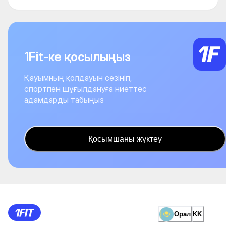
1Fit-ке қосылыңыз
Қауымның қолдауын сезініп,
спортпен шұғылдануға ниеттес
адамдарды табыңыз
Қосымшаны жүктеу
Орал
KK