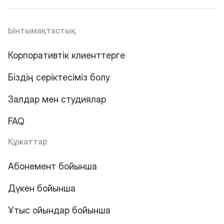
Ынтымақтастық
Корпоративтік клиенттерге
Біздің серіктесіміз болу
Залдар мен студиялар
FAQ
Құжаттар
Абонемент бойынша
Дүкен бойынша
Ұтыс ойындар бойынша