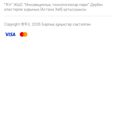
"1Fit" ЖШС "Инновациялық технологиялар паркі" Дербес
кластерлік қорының (Астана Хаб) қатысушысы
Copyright ©1Fit,
2026
Барлық құқықтар сақталған
.