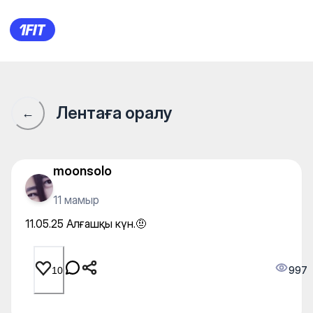
11.05.25 Алғашқы күн.🤨
Лентаға оралу
←
moonsolo
11 мамыр
11.05.25 Алғашқы күн.🤨
997
10