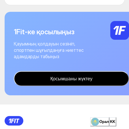
1Fit-ке қосылыңыз
Қауымның қолдауын сезініп,
спортпен шұғылдануға ниеттес
адамдарды табыңыз
Қосымшаны жүктеу
Орал
KK