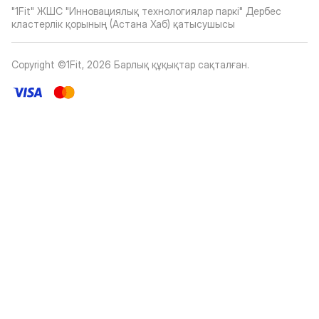
"1Fit" ЖШС "Инновациялық технологиялар паркі" Дербес
кластерлік қорының (Астана Хаб) қатысушысы
Copyright ©1Fit,
2026
Барлық құқықтар сақталған
.