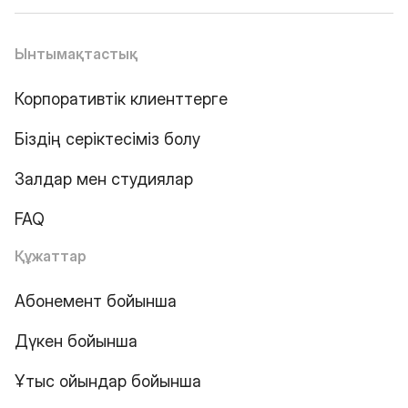
Ынтымақтастық
Корпоративтік клиенттерге
Біздің серіктесіміз болу
Залдар мен студиялар
FAQ
Құжаттар
Абонемент бойынша
Дүкен бойынша
Ұтыс ойындар бойынша