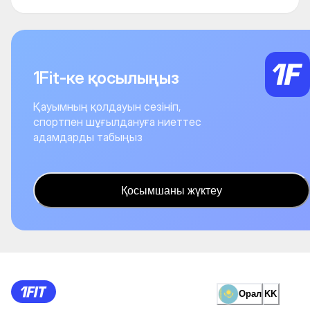
1Fit-ке қосылыңыз
Қауымның қолдауын сезініп,
спортпен шұғылдануға ниеттес
адамдарды табыңыз
Қосымшаны жүктеу
Орал
KK