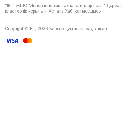
"1Fit" ЖШС "Инновациялық технологиялар паркі" Дербес
кластерлік қорының (Астана Хаб) қатысушысы
Copyright ©1Fit,
2026
Барлық құқықтар сақталған
.