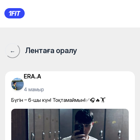
Бүгін – 6-шы күн! Тоқтамайм
Лентаға оралу
←
ERA..A
4 мамыр
Бүгін – 6-шы күн! Тоқтамаймын!✅🎧🔥🏋️