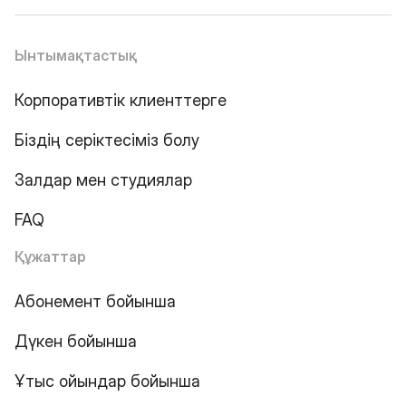
Ынтымақтастық
Корпоративтік клиенттерге
Біздің серіктесіміз болу
Залдар мен студиялар
FAQ
Құжаттар
Абонемент бойынша
Дүкен бойынша
Ұтыс ойындар бойынша