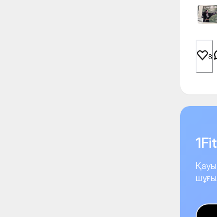
8
1F
Қауы
шұғы