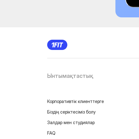
Ынтымақтастық
Корпоративтік клиенттерге
Біздің серіктесіміз болу
Залдар мен студиялар
FAQ