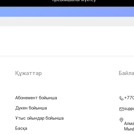
Құжаттар
Байл
Абонемент бойынша
+77
Дүкен бойынша
supp
Ұтыс ойындар бойынша
Алма
Басқа
Мыңб