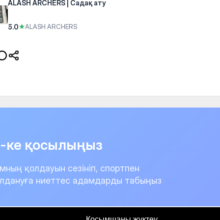
ALASH ARCHERS | Садақ ату
5.0
★
ALASH ARCHERS
it-ке қосылыңыз
мның қолдауын сезініп, спортпен
лдануға ниеттес адамдарды табыңыз
Қосымшаны жүктеу