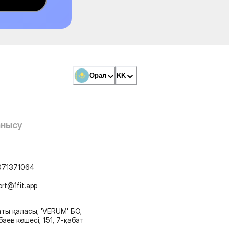
Орал
KK
анысу
071371064
ort@1fit.app
ты қаласы, 'VERUM' БО,
аев көшесі, 151, 7-қабат