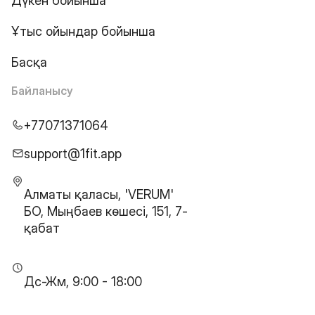
Дүкен бойынша
Ұтыс ойындар бойынша
Басқа
Байланысу
+77071371064
support@1fit.app
Алматы қаласы, 'VERUM'
БО, Мыңбаев көшесі, 151, 7-
қабат
Дс-Жм, 9:00 - 18:00