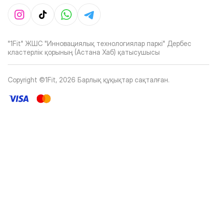
"1Fit" ЖШС "Инновациялық технологиялар паркі" Дербес
кластерлік қорының (Астана Хаб) қатысушысы
Copyright ©1Fit,
2026
Барлық құқықтар сақталған
.