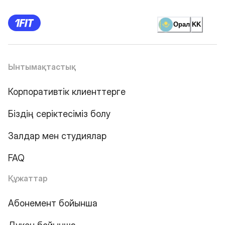
Орал
KK
Ынтымақтастық
Корпоративтік клиенттерге
Біздің серіктесіміз болу
Залдар мен студиялар
FAQ
Құжаттар
Абонемент бойынша