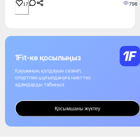
796
17
1Fit-ке қосылыңыз
Қауымның қолдауын сезініп,
спортпен шұғылдануға ниеттес
адамдарды табыңыз
Қосымшаны жүктеу