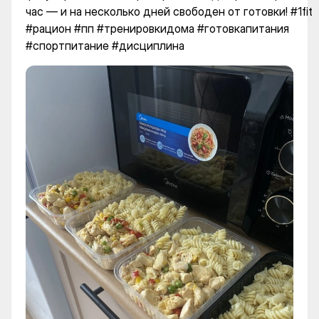
час — и на несколько дней свободен от готовки! #1fit
#рацион #пп #тренировкидома #готовкапитания
#спортпитание #дисциплина