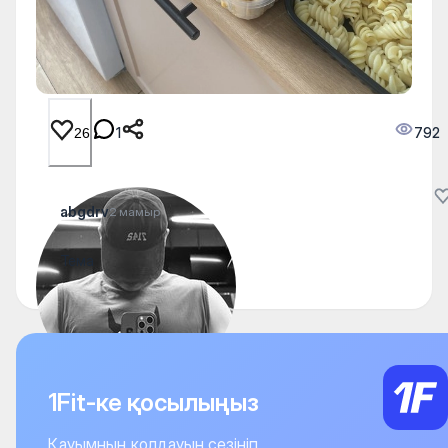
1
792
26
abgdrv
2 мамыр
Тема
1Fit-ке қосылыңыз
Қауымның қолдауын сезініп,