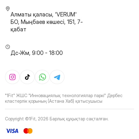
Алматы қаласы, 'VERUM'
БО, Мыңбаев көшесі, 151, 7-
қабат
Дс-Жм, 9:00 - 18:00
"1Fit" ЖШС "Инновациялық технологиялар паркі" Дербес
кластерлік қорының (Астана Хаб) қатысушысы
Copyright ©1Fit,
2026
Барлық құқықтар сақталған
.