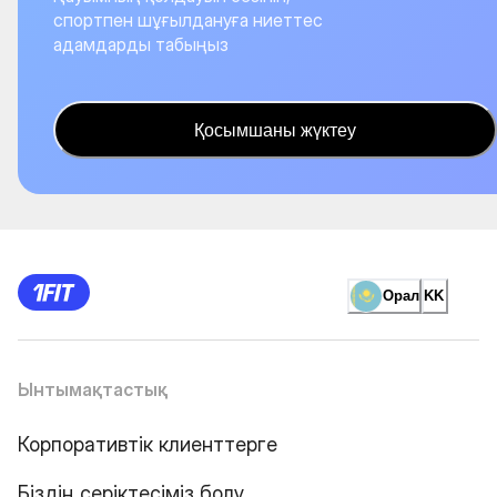
спортпен шұғылдануға ниеттес
адамдарды табыңыз
Қосымшаны жүктеу
Орал
KK
Ынтымақтастық
Корпоративтік клиенттерге
Біздің серіктесіміз болу