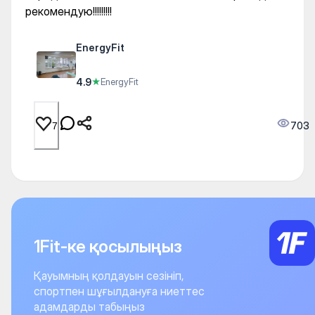
рекомендую!!!!!!!!!
EnergyFit
4.9
★
EnergyFit
703
7
1Fit-ке қосылыңыз
Қауымның қолдауын сезініп,
спортпен шұғылдануға ниеттес
адамдарды табыңыз