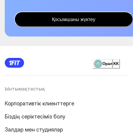
Қосымшаны жүктеу
Орал
KK
Ынтымақтастық
Корпоративтік клиенттерге
Біздің серіктесіміз болу
Залдар мен студиялар