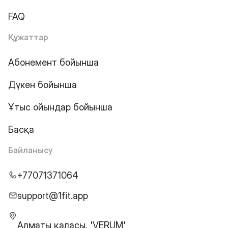
FAQ
Құжаттар
Абонемент бойынша
Дүкен бойынша
Ұтыс ойындар бойынша
Басқа
Байланысу
+77071371064
support@1fit.app
Алматы қаласы, 'VERUM'