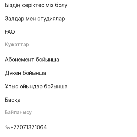
Біздің серіктесіміз болу
Залдар мен студиялар
FAQ
Құжаттар
Абонемент бойынша
Дүкен бойынша
Ұтыс ойындар бойынша
Басқа
Байланысу
+77071371064