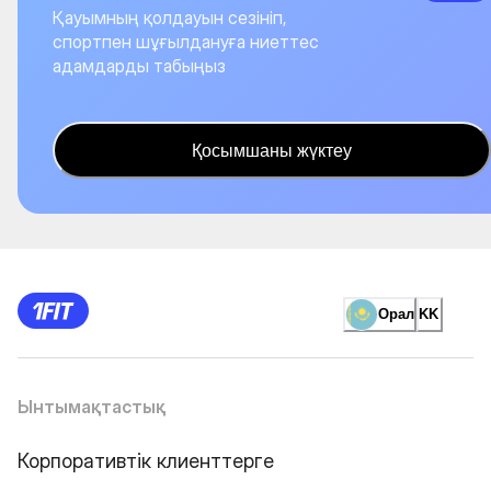
Қауымның қолдауын сезініп,
спортпен шұғылдануға ниеттес
адамдарды табыңыз
Қосымшаны жүктеу
Орал
KK
Ынтымақтастық
Корпоративтік клиенттерге