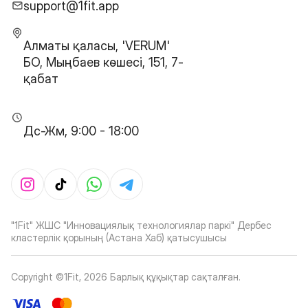
support@1fit.app
Алматы қаласы, 'VERUM'
БО, Мыңбаев көшесі, 151, 7-
қабат
Дс-Жм, 9:00 - 18:00
"1Fit" ЖШС "Инновациялық технологиялар паркі" Дербес
кластерлік қорының (Астана Хаб) қатысушысы
Copyright ©1Fit,
2026
Барлық құқықтар сақталған
.