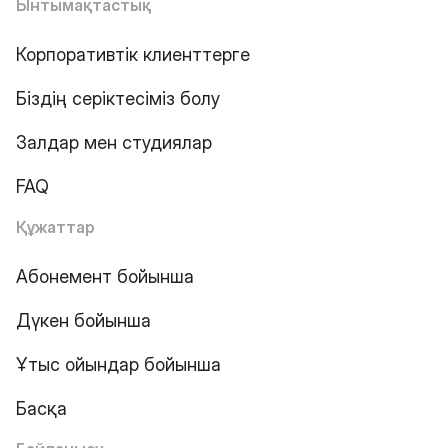
Ынтымақтастық
Корпоративтік клиенттерге
Біздің серіктесіміз болу
Залдар мен студиялар
FAQ
Құжаттар
Абонемент бойынша
Дүкен бойынша
Ұтыс ойындар бойынша
Басқа