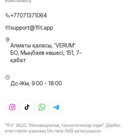
Байланысу
+77071371064
support@1fit.app
Алматы қаласы, 'VERUM'
БО, Мыңбаев көшесі, 151, 7-
қабат
Дс-Жм, 9:00 - 18:00
"1Fit" ЖШС "Инновациялық технологиялар паркі" Дербес
кластерлік қорының (Астана Хаб) қатысушысы