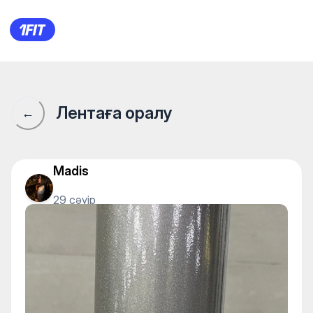
1Fit қауымдастығы · 1Fit
Лентаға оралу
←
Madis
29 сәуір