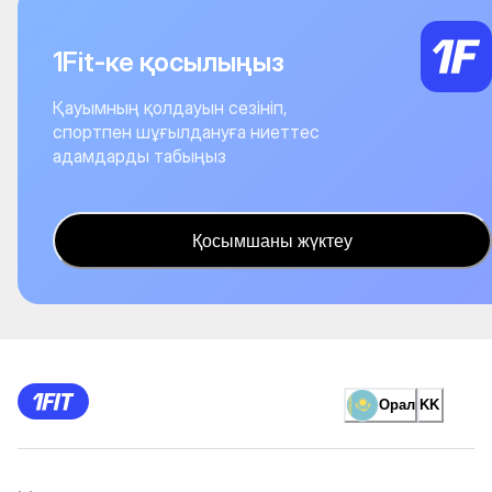
1Fit-ке қосылыңыз
Қауымның қолдауын сезініп,
спортпен шұғылдануға ниеттес
адамдарды табыңыз
Қосымшаны жүктеу
Орал
KK