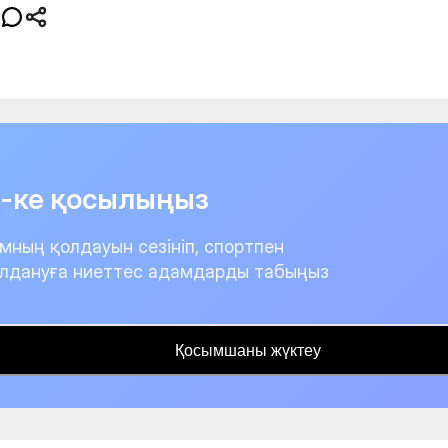
it-ке қосылыңыз
мның қолдауын сезініп, спортпен
лдануға ниеттес адамдарды табыңыз
Қосымшаны жүктеу