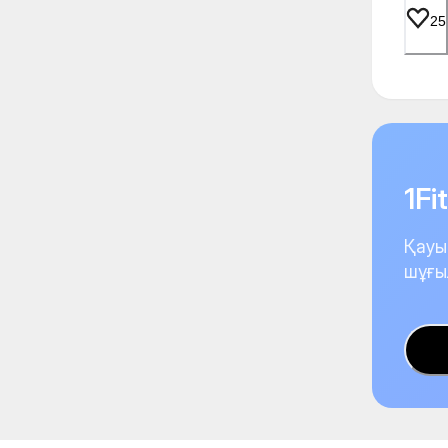
25
1F
Қауы
шұғы