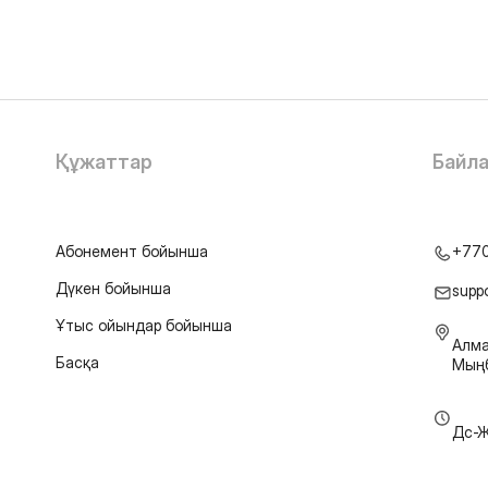
Құжаттар
Байл
Абонемент бойынша
+77
Дүкен бойынша
supp
Ұтыс ойындар бойынша
Алма
Басқа
Мыңб
Дс-Ж