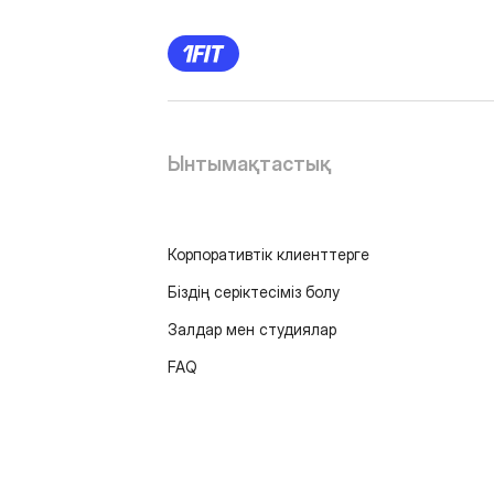
Ынтымақтастық
Корпоративтік клиенттерге
Біздің серіктесіміз болу
Залдар мен студиялар
FAQ