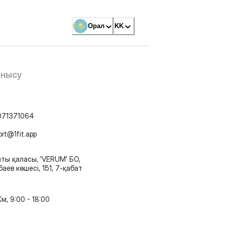
Орал
KK
анысу
071371064
ort@1fit.app
ты қаласы, 'VERUM' БО,
аев көшесі, 151, 7-қабат
м, 9:00 - 18:00