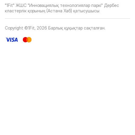
"1Fit" ЖШС "Инновациялық технологиялар паркі" Дербес
кластерлік қорының (Астана Хаб) қатысушысы
Copyright ©1Fit,
2026
Барлық құқықтар сақталған
.