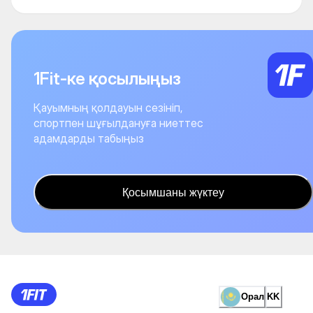
1Fit-ке қосылыңыз
Қауымның қолдауын сезініп,
спортпен шұғылдануға ниеттес
адамдарды табыңыз
Қосымшаны жүктеу
Орал
KK