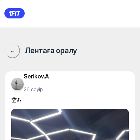
🏆💪
Лентаға оралу
←
Serikov.A
26 сәуір
🏆💪