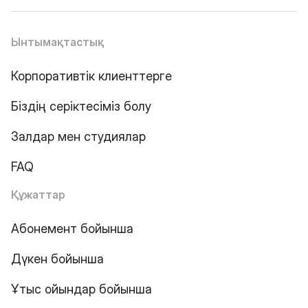
Ынтымақтастық
Корпоративтік клиенттерге
Біздің серіктесіміз болу
Залдар мен студиялар
FAQ
Құжаттар
Абонемент бойынша
Дүкен бойынша
Ұтыс ойындар бойынша