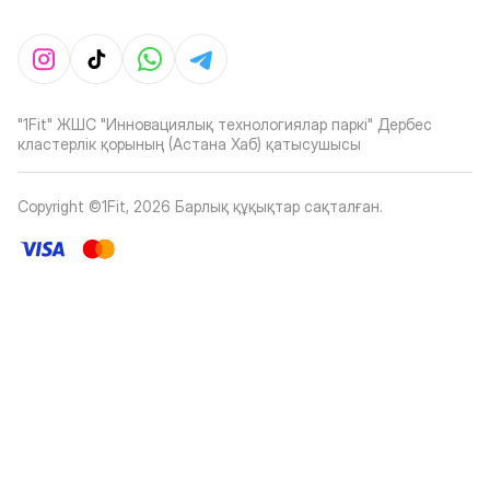
"1Fit" ЖШС "Инновациялық технологиялар паркі" Дербес
кластерлік қорының (Астана Хаб) қатысушысы
Copyright ©1Fit,
2026
Барлық құқықтар сақталған
.