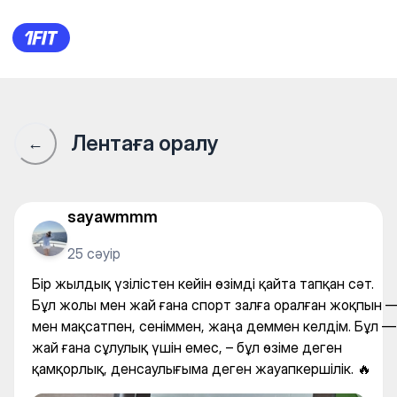
Бір жылдық үзілістен кейін ө
Лентаға оралу
←
sayawmmm
25 сәуір
Бір жылдық үзілістен кейін өзімді қайта тапқан сәт.
Бұл жолы мен жай ғана спорт залға оралған жоқпын 
мен мақсатпен, сеніммен, жаңа деммен келдім. Бұл —
жай ғана сұлулық үшін емес, – бұл өзіме деген
қамқорлық, денсаулығыма деген жауапкершілік. 🔥