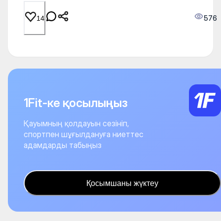
576
14
1Fit-ке қосылыңыз
Қауымның қолдауын сезініп,
спортпен шұғылдануға ниеттес
адамдарды табыңыз
Қосымшаны жүктеу