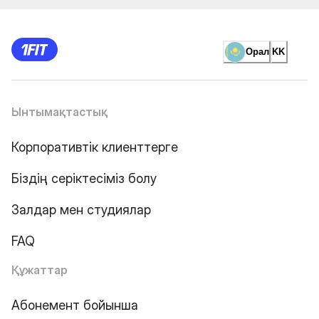
Орал
KK
Ынтымақтастық
Корпоративтік клиенттерге
Біздің серіктесіміз болу
Залдар мен студиялар
FAQ
Құжаттар
Абонемент бойынша