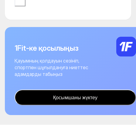
1Fit-ке қосылыңыз
Қауымның қолдауын сезініп,
спортпен шұғылдануға ниеттес
адамдарды табыңыз
Қосымшаны жүктеу