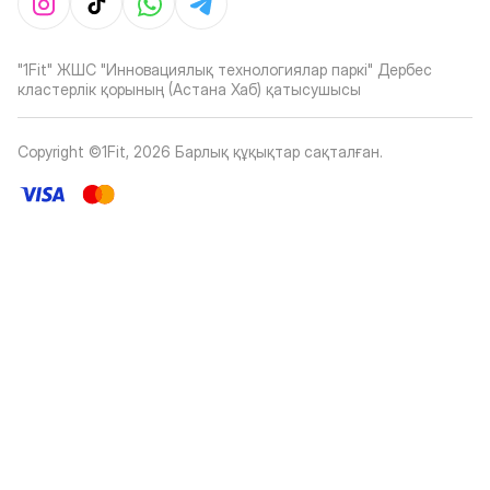
"1Fit" ЖШС "Инновациялық технологиялар паркі" Дербес
кластерлік қорының (Астана Хаб) қатысушысы
Copyright ©1Fit,
2026
Барлық құқықтар сақталған
.