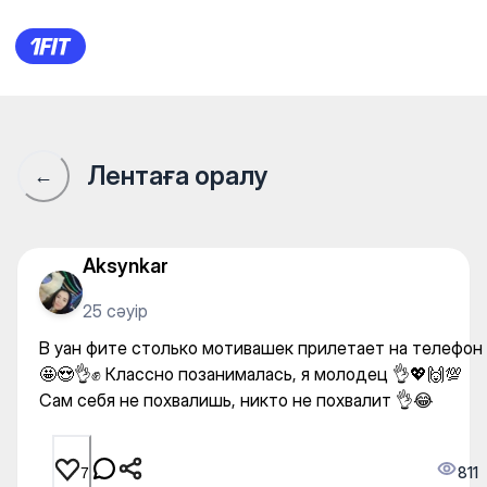
В уан фите столько мотиваш
Лентаға оралу
←
Aksynkar
25 сәуір
В уан фите столько мотивашек прилетает на телефон
🤩😍👌✊ Классно позанималась, я молодец 👌💖🙌💯
Сам себя не похвалишь, никто не похвалит 👌😂
811
7