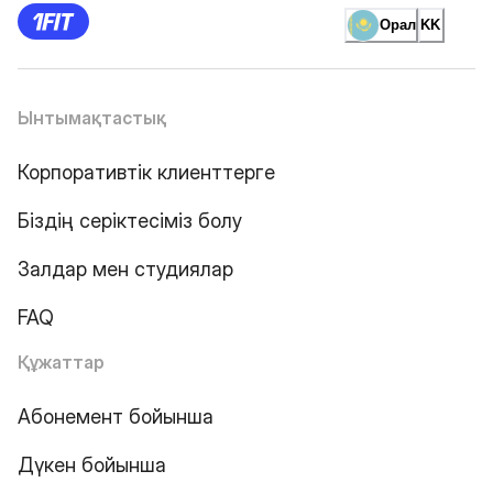
Орал
KK
Ынтымақтастық
Корпоративтік клиенттерге
Біздің серіктесіміз болу
Залдар мен студиялар
FAQ
Құжаттар
Абонемент бойынша
Дүкен бойынша