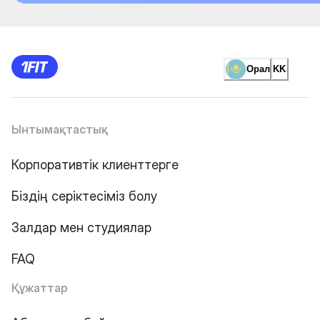
Орал
KK
Ынтымақтастық
Корпоративтік клиенттерге
Біздің серіктесіміз болу
Залдар мен студиялар
FAQ
Құжаттар