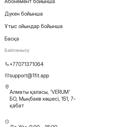
Абонемент бойынша
Дүкен бойынша
Ұтыс ойындар бойынша
Басқа
Байланысу
+77071371064
support@1fit.app
Алматы қаласы, 'VERUM'
БО, Мыңбаев көшесі, 151, 7-
қабат