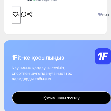
893
6
1Fit-ке қосылыңыз
Қауымның қолдауын сезініп,
спортпен шұғылдануға ниеттес
адамдарды табыңыз
Қосымшаны жүктеу