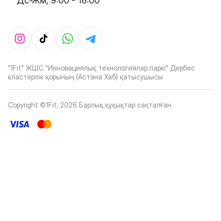
Дс-Жм, 9:00 - 18:00
"1Fit" ЖШС "Инновациялық технологиялар паркі" Дербес
кластерлік қорының (Астана Хаб) қатысушысы
Copyright ©1Fit,
2026
Барлық құқықтар сақталған
.