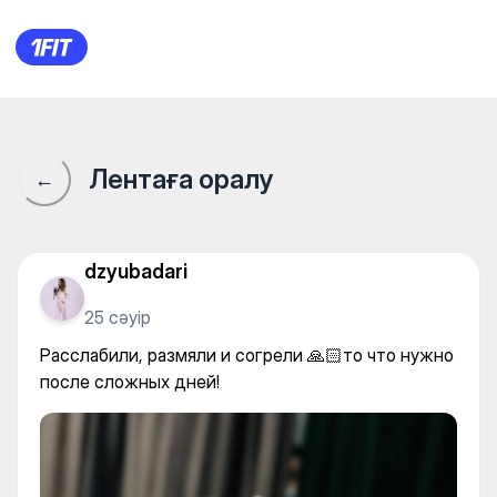
Massage Khan на Азаттык —
Лентаға оралу
←
dzyubadari
25 сәуір
Расслабили, размяли и согрели 🙏🏻то что нужно
после сложных дней!