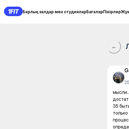
мысли… В 20 лет быть в форм
Барлық залдар мен студиялар
Барлық залдар мен студиялар
Бағалар
Бағалар
Пікірлер
Пікірлер
Жұ
Жұ
←
G
25
мысли…
достат
35 быт
только
процес
опреде