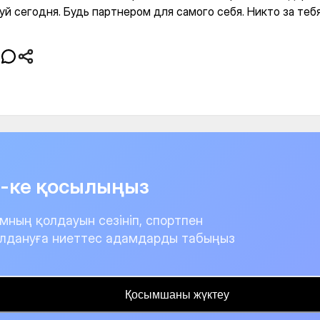
й сегодня. Будь партнером для самого себя. Никто за тебя
it-ке қосылыңыз
мның қолдауын сезініп, спортпен
лдануға ниеттес адамдарды табыңыз
Қосымшаны жүктеу