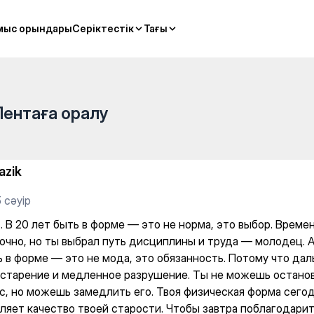
е — это не норма, это выбор
мыс орындары
мыс орындары
Серіктестік
Серіктестік
Тағы
Тағы
Лентаға оралу
azik
 сәуір
 В 20 лет быть в форме — это не норма, это выбор. Времен
очно, но ты выбрал путь дисциплины и труда — молодец. А
ь в форме — это не мода, это обязанность. Потому что да
 старение и медленное разрушение. Ты не можешь остано
с, но можешь замедлить его. Твоя физическая форма сего
ляет качество твоей старости. Чтобы завтра поблагодари