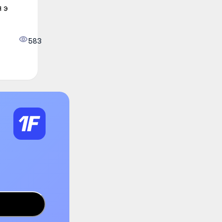
 э
583