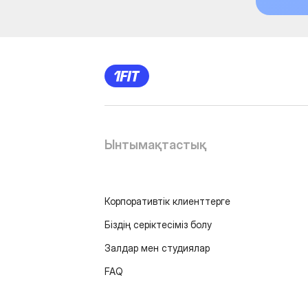
Ынтымақтастық
Корпоративтік клиенттерге
Біздің серіктесіміз болу
Залдар мен студиялар
FAQ