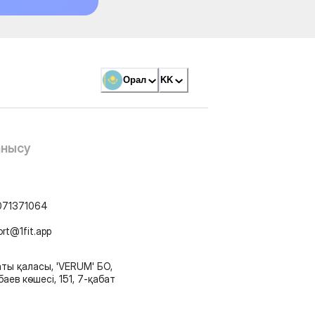
Орал
KK
анысу
071371064
ort@1fit.app
ты қаласы, 'VERUM' БО,
аев көшесі, 151, 7-қабат