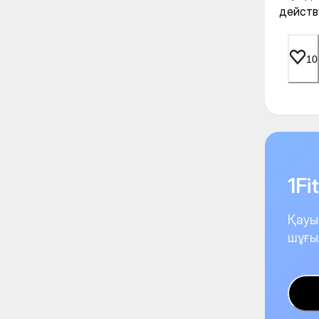
действу
10
1F
Қауы
шұғы