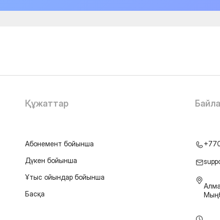
Құжаттар
Байл
Абонемент бойынша
+77
Дүкен бойынша
supp
Ұтыс ойындар бойынша
Алма
Басқа
Мыңб