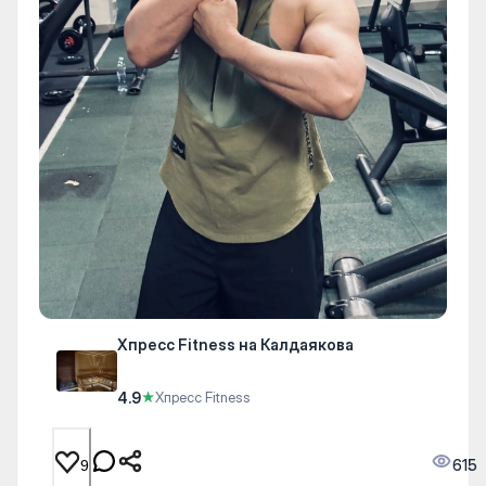
Xпресс Fitness на Калдаякова
4.9
★
Xпресс Fitness
615
9