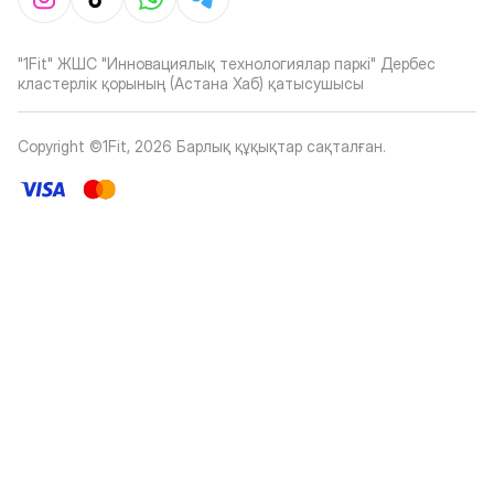
"1Fit" ЖШС "Инновациялық технологиялар паркі" Дербес
кластерлік қорының (Астана Хаб) қатысушысы
Copyright ©1Fit,
2026
Барлық құқықтар сақталған
.