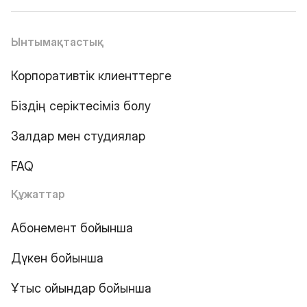
Ынтымақтастық
Корпоративтік клиенттерге
Біздің серіктесіміз болу
Залдар мен студиялар
FAQ
Құжаттар
Абонемент бойынша
Дүкен бойынша
Ұтыс ойындар бойынша