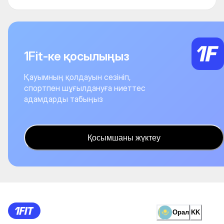
1Fit-ке қосылыңыз
Қауымның қолдауын сезініп,
спортпен шұғылдануға ниеттес
адамдарды табыңыз
Қосымшаны жүктеу
Орал
KK