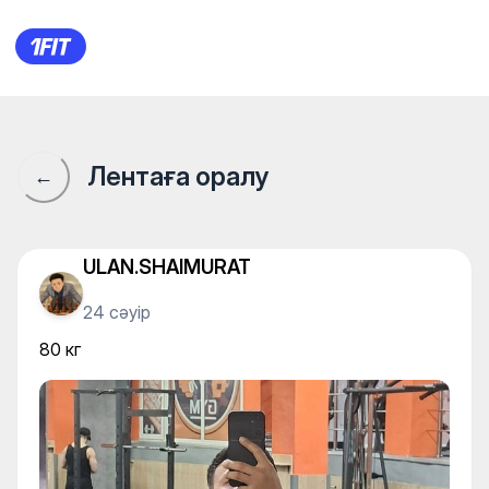
80 кг
Лентаға оралу
←
ULAN.SHAIMURAT
24 сәуір
80 кг