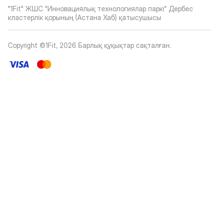
"1Fit" ЖШС "Инновациялық технологиялар паркі" Дербес
кластерлік қорының (Астана Хаб) қатысушысы
Copyright ©1Fit,
2026
Барлық құқықтар сақталған
.