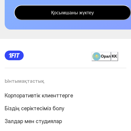
Қосымшаны жүктеу
Орал
KK
Ынтымақтастық
Корпоративтік клиенттерге
Біздің серіктесіміз болу
Залдар мен студиялар