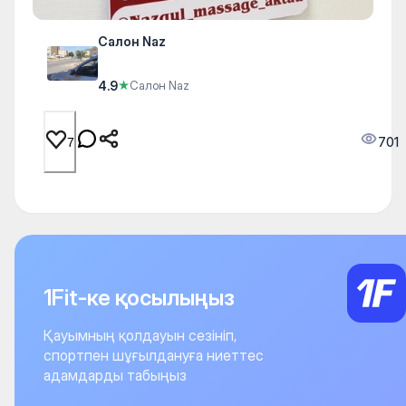
Салон Naz
4.9
★
Салон Naz
701
7
1Fit-ке қосылыңыз
Қауымның қолдауын сезініп,
спортпен шұғылдануға ниеттес
адамдарды табыңыз