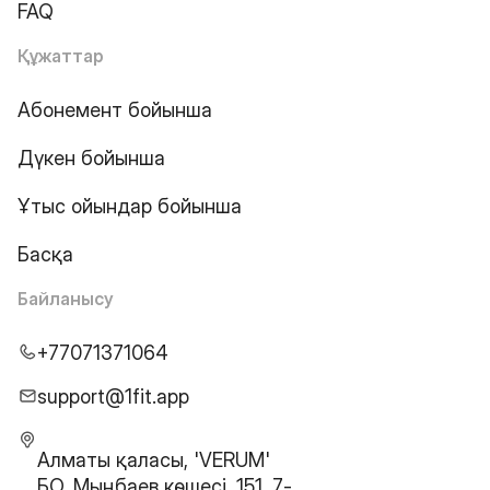
FAQ
Құжаттар
Абонемент бойынша
Дүкен бойынша
Ұтыс ойындар бойынша
Басқа
Байланысу
+77071371064
support@1fit.app
Алматы қаласы, 'VERUM'
БО, Мыңбаев көшесі, 151, 7-