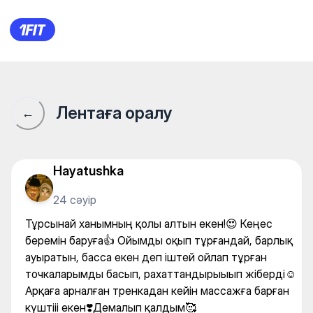
Салон Naz — Recovery proce
Лентаға оралу
←
Hayatushka
24 сәуір
Тұрсынай ханымның қолы алтын екен!😍 Кеңес
беремін баруға👍 Ойымды оқып тұрғандай, барлық
ауыратын, басса екен деп іштей ойлап тұрған
точкаларымды басып, рахаттандырыыып жіберді☺️
Арқаға арналған тренкадан кейін массажға барған
күштііі екен❣️Демалып қалдым🥰