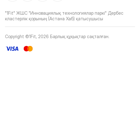
"1Fit" ЖШС "Инновациялық технологиялар паркі" Дербес
кластерлік қорының (Астана Хаб) қатысушысы
Copyright ©1Fit,
2026
Барлық құқықтар сақталған
.