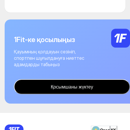
1Fit-ке қосылыңыз
Қауымның қолдауын сезініп,
спортпен шұғылдануға ниеттес
адамдарды табыңыз
Қосымшаны жүктеу