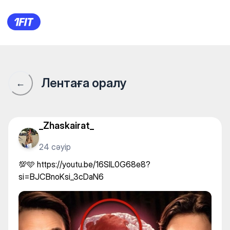
💯🩵 https://youtu.be/16SlL
Лентаға оралу
←
_Zhaskairat_
24 сәуір
💯🩵 https://youtu.be/16SlL0G68e8?
si=BJCBnoKsi_3cDaN6