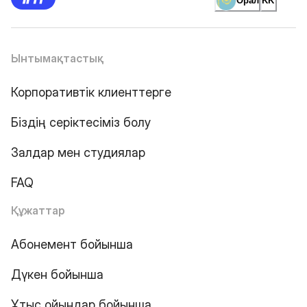
Орал
KK
Ынтымақтастық
Корпоративтік клиенттерге
Біздің серіктесіміз болу
Залдар мен студиялар
FAQ
Құжаттар
Абонемент бойынша
Дүкен бойынша
Ұтыс ойындар бойынша