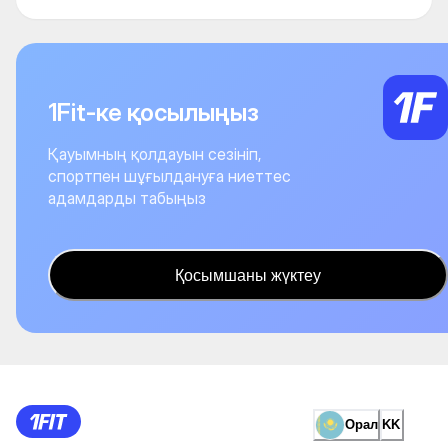
1Fit-ке қосылыңыз
Қауымның қолдауын сезініп,
спортпен шұғылдануға ниеттес
адамдарды табыңыз
Қосымшаны жүктеу
Орал
KK