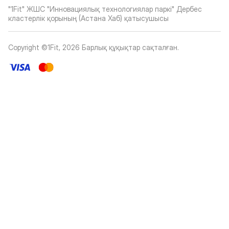
"1Fit" ЖШС "Инновациялық технологиялар паркі" Дербес
кластерлік қорының (Астана Хаб) қатысушысы
Copyright ©1Fit,
2026
Барлық құқықтар сақталған
.