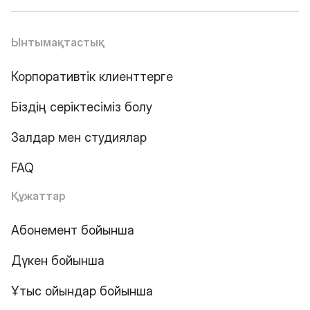
Ынтымақтастық
Корпоративтік клиенттерге
Біздің серіктесіміз болу
Залдар мен студиялар
FAQ
Құжаттар
Абонемент бойынша
Дүкен бойынша
Ұтыс ойындар бойынша