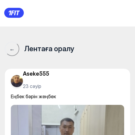
Еңбек бәрін жеңбек
Лентаға оралу
←
Aseke555
23 сәуір
Еңбек бәрін жеңбек