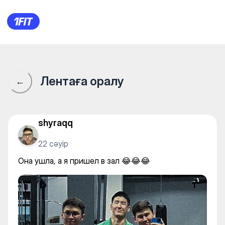
Она ушла, а я пришел в зал 
Лентаға оралу
←
shyraqq
22 сәуір
Она ушла, а я пришел в зал 😂😂😂