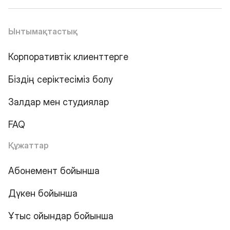
Ынтымақтастық
Корпоративтік клиенттерге
Біздің серіктесіміз болу
Залдар мен студиялар
FAQ
Құжаттар
Абонемент бойынша
Дүкен бойынша
Ұтыс ойындар бойынша