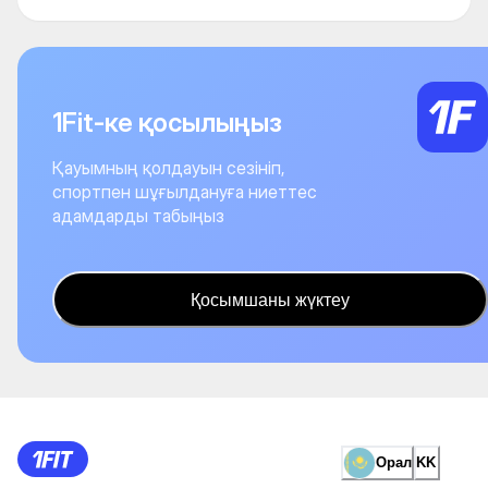
1Fit-ке қосылыңыз
Қауымның қолдауын сезініп,
спортпен шұғылдануға ниеттес
адамдарды табыңыз
Қосымшаны жүктеу
Орал
KK