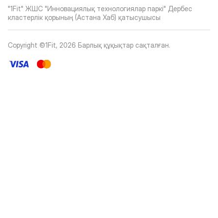
"1Fit" ЖШС "Инновациялық технологиялар паркі" Дербес
кластерлік қорының (Астана Хаб) қатысушысы
Copyright ©1Fit,
2026
Барлық құқықтар сақталған
.