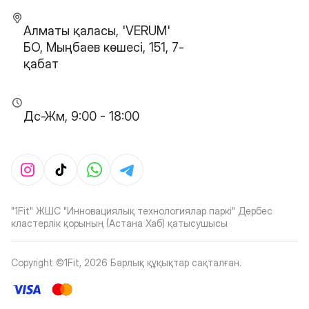
Алматы қаласы, 'VERUM'
БО, Мыңбаев көшесі, 151, 7-
қабат
Дс-Жм, 9:00 - 18:00
"1Fit" ЖШС "Инновациялық технологиялар паркі" Дербес
кластерлік қорының (Астана Хаб) қатысушысы
Copyright ©1Fit,
2026
Барлық құқықтар сақталған
.