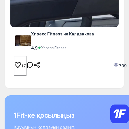
Xпресс Fitness на Калдаякова
4.9
★
Xпресс Fitness
709
17
1Fit-ке қосылыңыз
Қауымның қолдауын сезініп,