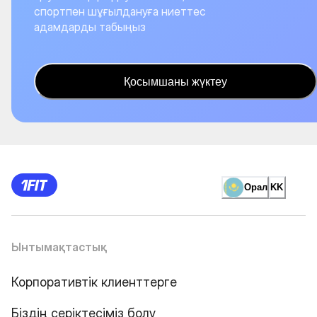
спортпен шұғылдануға ниеттес
адамдарды табыңыз
Қосымшаны жүктеу
Орал
KK
Ынтымақтастық
Корпоративтік клиенттерге
Біздің серіктесіміз болу