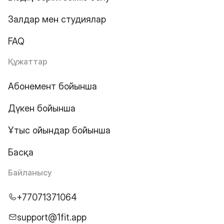
Залдар мен студиялар
FAQ
Құжаттар
Абонемент бойынша
Дүкен бойынша
Ұтыс ойындар бойынша
Басқа
Байланысу
+77071371064
support@1fit.app