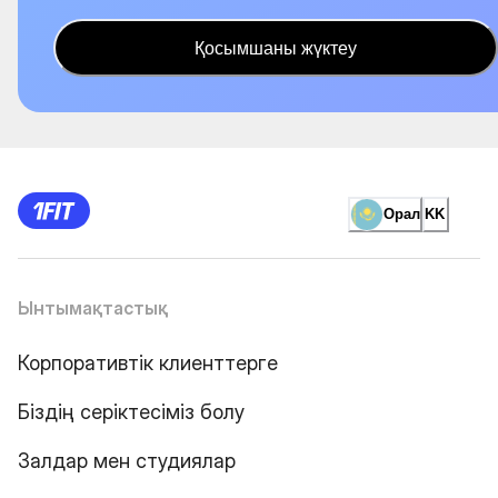
Қосымшаны жүктеу
Орал
KK
Ынтымақтастық
Корпоративтік клиенттерге
Біздің серіктесіміз болу
Залдар мен студиялар