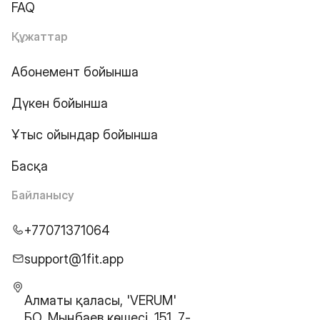
FAQ
Құжаттар
Абонемент бойынша
Дүкен бойынша
Ұтыс ойындар бойынша
Басқа
Байланысу
+77071371064
support@1fit.app
Алматы қаласы, 'VERUM'
БО, Мыңбаев көшесі, 151, 7-