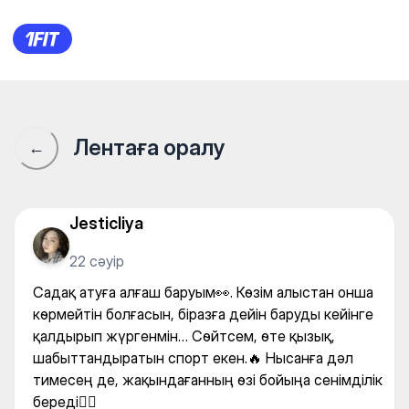
"SADAQ ATY" клуб стрельбы 
Лентаға оралу
←
Jesticliya
22 сәуір
Садақ атуға алғаш баруым👀. Көзім алыстан онша
көрмейтін болғасын, біразға дейін баруды кейінге
қалдырып жүргенмін… Сөйтсем, өте қызық,
шабыттандыратын спорт екен.🔥 Нысанға дәл
тимесең де, жақындағанның өзі бойыңа сенімділік
береді🙂‍↕️