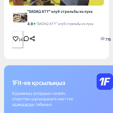
"SADAQ ATY" клуб стрельбы из лука
4.9
★
"SADAQ ATY" клуб стрельбы из лука
716
16
1Fit-ке қосылыңыз
Қауымның қолдауын сезініп,
спортпен шұғылдануға ниеттес
адамдарды табыңыз