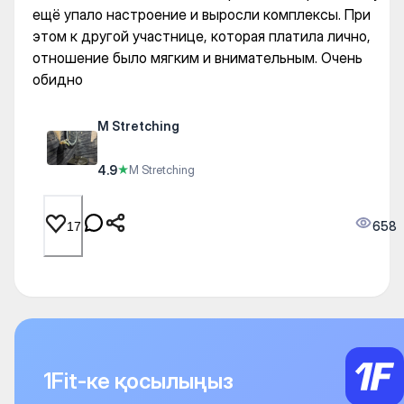
ещё упало настроение и выросли комплексы. При
этом к другой участнице, которая платила лично,
отношение было мягким и внимательным. Очень
обидно
M Stretching
4.9
★
M Stretching
658
17
1Fit-ке қосылыңыз