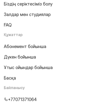
Біздің серіктесіміз болу
Залдар мен студиялар
FAQ
Құжаттар
Абонемент бойынша
Дүкен бойынша
Ұтыс ойындар бойынша
Басқа
Байланысу
+77071371064