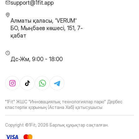
support@1fit.app
Алматы қаласы, 'VERUM'
БО, Мыңбаев көшесі, 151, 7-
қабат
Дс-Жм, 9:00 - 18:00
"1Fit" ЖШС "Инновациялық технологиялар паркі" Дербес
кластерлік қорының (Астана Хаб) қатысушысы
Copyright ©1Fit,
2026
Барлық құқықтар сақталған
.