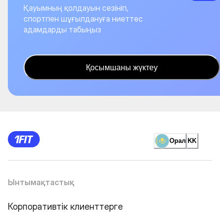
Қауымның қолдауын сезініп,
спортпен шұғылдануға ниеттес
адамдарды табыңыз
Қосымшаны жүктеу
Орал
KK
Ынтымақтастық
Корпоративтік клиенттерге