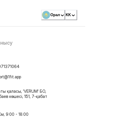
Орал
KK
анысу
071371064
ort@1fit.app
ты қаласы, 'VERUM' БО,
аев көшесі, 151, 7-қабат
м, 9:00 - 18:00