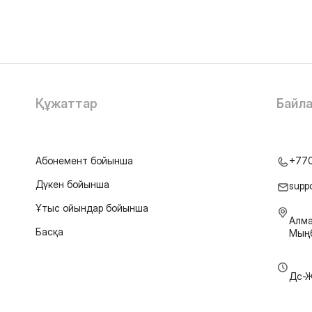
Құжаттар
Байл
Абонемент бойынша
+77
Дүкен бойынша
supp
Ұтыс ойындар бойынша
Алма
Басқа
Мыңб
Дс-Ж