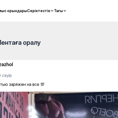

мыс орындары
мыс орындары
Серіктестік
Серіктестік
Тағы
Тағы
Лентаға оралу
zazhol
 сәуір
тью заряжен на все 💯