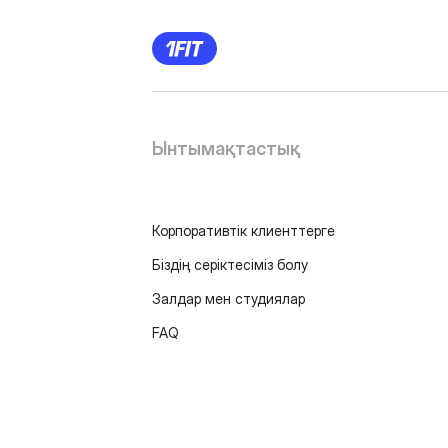
Ынтымақтастық
Корпоративтік клиенттерге
Біздің серіктесіміз болу
Залдар мен студиялар
FAQ