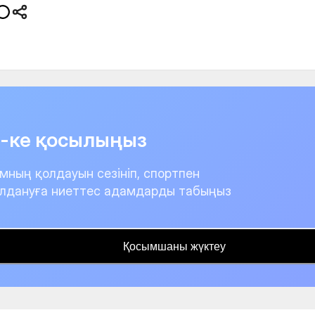
it-ке қосылыңыз
мның қолдауын сезініп, спортпен
лдануға ниеттес адамдарды табыңыз
Қосымшаны жүктеу