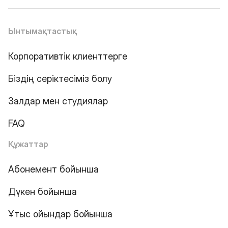
Ынтымақтастық
Корпоративтік клиенттерге
Біздің серіктесіміз болу
Залдар мен студиялар
FAQ
Құжаттар
Абонемент бойынша
Дүкен бойынша
Ұтыс ойындар бойынша