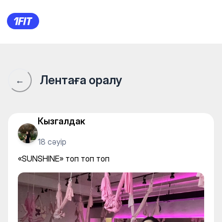
«SUNSHINE» топ топ топ
Лентаға оралу
←
Кызгалдак
18 сәуір
«SUNSHINE» топ топ топ