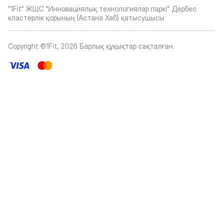
"1Fit" ЖШС "Инновациялық технологиялар паркі" Дербес
кластерлік қорының (Астана Хаб) қатысушысы
Copyright ©1Fit,
2026
Барлық құқықтар сақталған
.