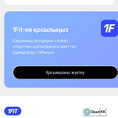
1Fit-ке қосылыңыз
Қауымның қолдауын сезініп,
спортпен шұғылдануға ниеттес
адамдарды табыңыз
Қосымшаны жүктеу
Орал
KK