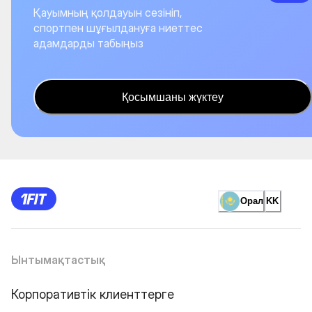
Қауымның қолдауын сезініп,
спортпен шұғылдануға ниеттес
адамдарды табыңыз
Қосымшаны жүктеу
Орал
KK
Ынтымақтастық
Корпоративтік клиенттерге