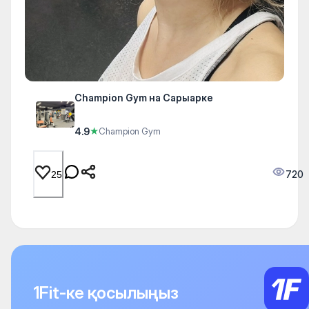
Champion Gym на Сарыарке
4.9
★
Champion Gym
720
25
1Fit-ке қосылыңыз