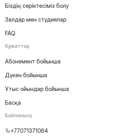
Біздің серіктесіміз болу
Залдар мен студиялар
FAQ
Құжаттар
Абонемент бойынша
Дүкен бойынша
Ұтыс ойындар бойынша
Басқа
Байланысу
+77071371064