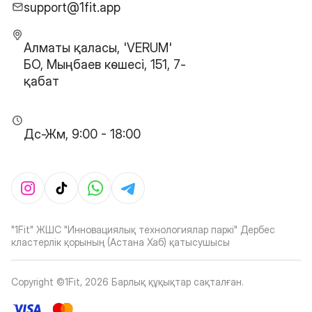
support@1fit.app
Алматы қаласы, 'VERUM'
БО, Мыңбаев көшесі, 151, 7-
қабат
Дс-Жм, 9:00 - 18:00
"1Fit" ЖШС "Инновациялық технологиялар паркі" Дербес
кластерлік қорының (Астана Хаб) қатысушысы
Copyright ©1Fit,
2026
Барлық құқықтар сақталған
.