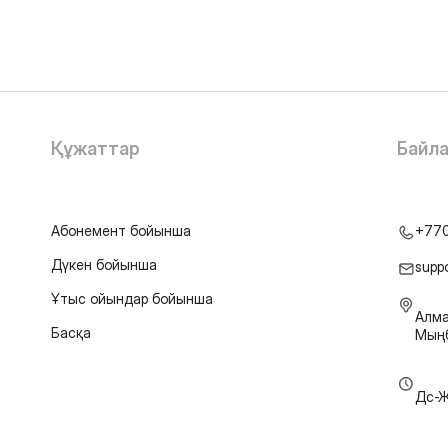
Құжаттар
Байл
Абонемент бойынша
+77
Дүкен бойынша
supp
Ұтыс ойындар бойынша
Алма
Басқа
Мыңб
Дс-Ж