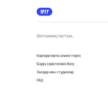
Ынтымақтастық
Корпоративтік клиенттерге
Біздің серіктесіміз болу
Залдар мен студиялар
FAQ