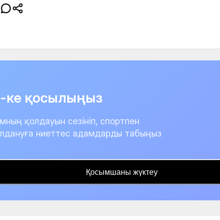
it-ке қосылыңыз
мның қолдауын сезініп, спортпен
лдануға ниеттес адамдарды табыңыз
Қосымшаны жүктеу