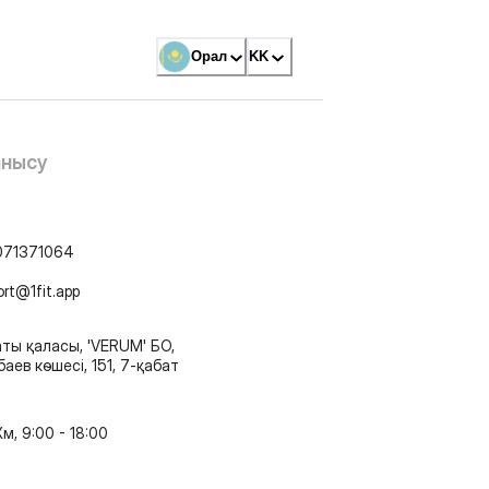
Орал
KK
анысу
071371064
ort@1fit.app
ты қаласы, 'VERUM' БО,
аев көшесі, 151, 7-қабат
м, 9:00 - 18:00