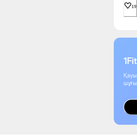
19
1F
Қауы
шұғы