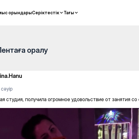
мыс орындары
мыс орындары
Серіктестік
Серіктестік
Тағы
Тағы
Лентаға оралу
lina.Hanu
 сәуір
ая студия, получила огромное удовольствие от занятия со 