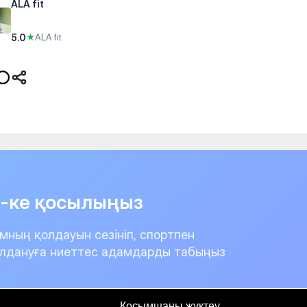
ALA fit
5.0
★
ALA fit
it-ке қосылыңыз
мның қолдауын сезініп, спортпен
лдануға ниеттес адамдарды табыңыз
Қосымшаны жүктеу