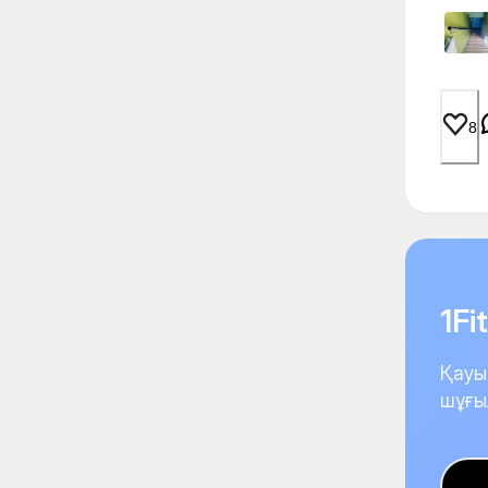
8
1F
Қауы
шұғы