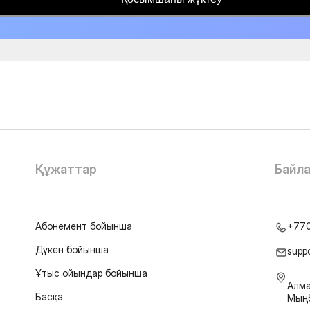
Құжаттар
Байл
Абонемент бойынша
+77
Дүкен бойынша
supp
Ұтыс ойындар бойынша
Алма
Басқа
Мыңб