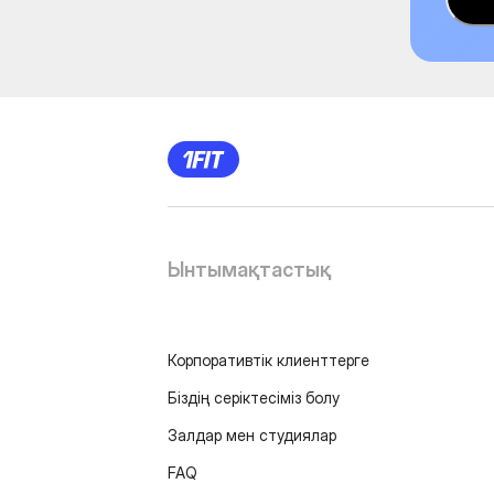
Ынтымақтастық
Корпоративтік клиенттерге
Біздің серіктесіміз болу
Залдар мен студиялар
FAQ