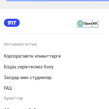
Орал
KK
Ынтымақтастық
Корпоративтік клиенттерге
Біздің серіктесіміз болу
Залдар мен студиялар
FAQ
Құжаттар