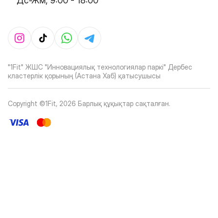
Дс-Жм, 9:00 - 18:00
"1Fit" ЖШС "Инновациялық технологиялар паркі" Дербес
кластерлік қорының (Астана Хаб) қатысушысы
Copyright ©1Fit,
2026
Барлық құқықтар сақталған
.