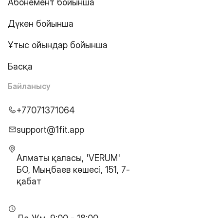
Абонемент бойынша
Дүкен бойынша
Ұтыс ойындар бойынша
Басқа
Байланысу
+77071371064
support@1fit.app
Алматы қаласы, 'VERUM'
БО, Мыңбаев көшесі, 151, 7-
қабат