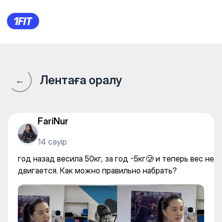
A2Fitness — Gym
Лентаға оралу
←
FariNur
14 сәуір
год назад весила 50кг, за год -5кг🥲 и теперь вес не
двигается. Как можно правильно набрать?