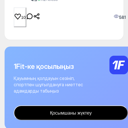
581
10
1Fit-ке қосылыңыз
Қауымның қолдауын сезініп,
спортпен шұғылдануға ниеттес
адамдарды табыңыз
Қосымшаны жүктеу