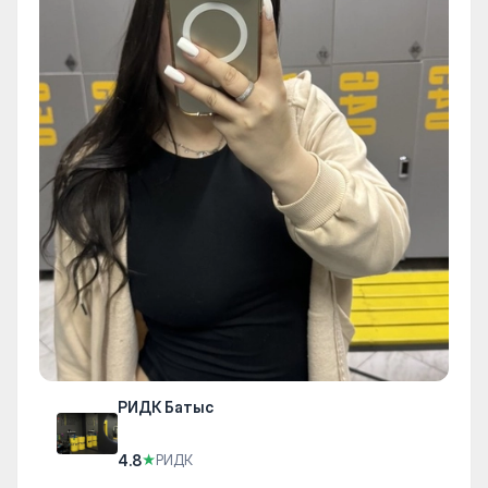
РИДК Батыс
4.8
★
РИДК