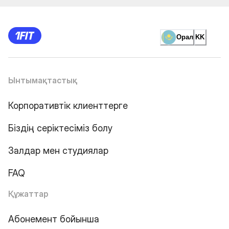
Орал
KK
Ынтымақтастық
Корпоративтік клиенттерге
Біздің серіктесіміз болу
Залдар мен студиялар
FAQ
Құжаттар
Абонемент бойынша