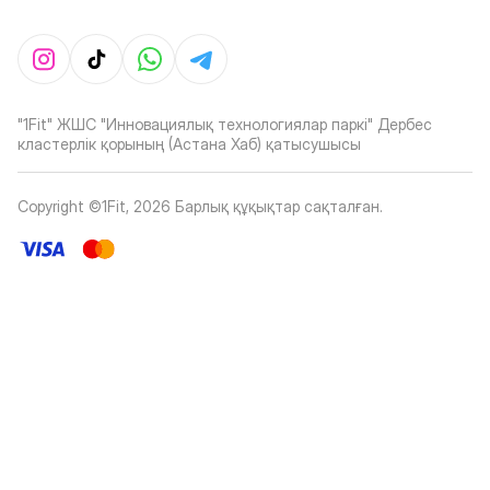
"1Fit" ЖШС "Инновациялық технологиялар паркі" Дербес
кластерлік қорының (Астана Хаб) қатысушысы
Copyright ©1Fit,
2026
Барлық құқықтар сақталған
.