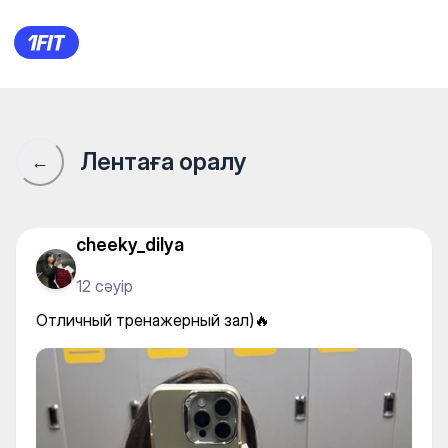
РИДК Батыс — Gym
Лентаға оралу
←
cheeky_dilya
12 сәуір
Отличный тренажерный зал)🔥