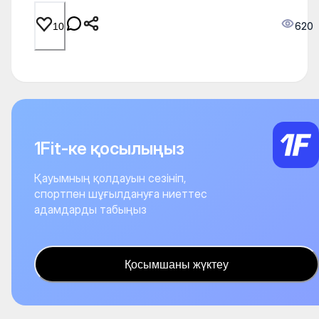
620
10
1Fit-ке қосылыңыз
Қауымның қолдауын сезініп,
спортпен шұғылдануға ниеттес
адамдарды табыңыз
Қосымшаны жүктеу