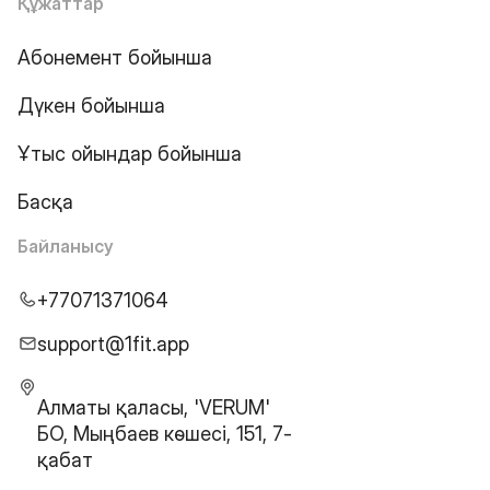
Құжаттар
Абонемент бойынша
Дүкен бойынша
Ұтыс ойындар бойынша
Басқа
Байланысу
+77071371064
support@1fit.app
Алматы қаласы, 'VERUM'
БО, Мыңбаев көшесі, 151, 7-
қабат