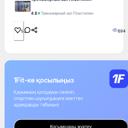
4.8
★
Тренажерный зал Пластилин
694
5
1Fit-ке қосылыңыз
Қауымның қолдауын сезініп,
спортпен шұғылдануға ниеттес
адамдарды табыңыз
Қосымшаны жүктеу