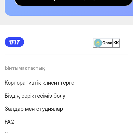
Орал
KK
Ынтымақтастық
Корпоративтік клиенттерге
Біздің серіктесіміз болу
Залдар мен студиялар
FAQ